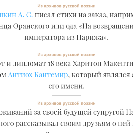
Из архивов русской поэзии
кин А. С.
писал стихи на заказ, напри
нца Оранского или ода «На возвращени
императора из Парижа».
Из архивов русской поэзии
т и дипломат 18 века Харитон Макент
ом
Антиох Кантемир
, который являлся
его имени.
Из архивов русской поэзии
аживаний за своей будущей супругой 
ого рассказывал своим друзьям о ней 