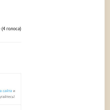
- (4 голоса)
!
а сайта
и
угайтесь!