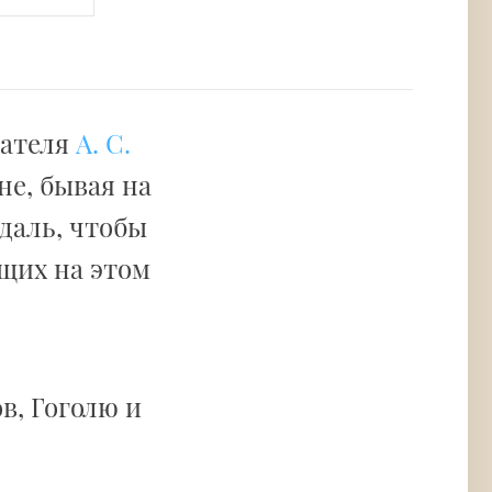
сателя
А. С.
не, бывая на
даль, чтобы
щих на этом
в, Гоголю и