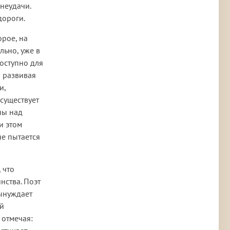
неудачи.
дороги.
орое, на
льно, уже в
доступно для
о развивая
и,
а существует
ны над
и этом
не пытается
 что
нства. Поэт
вынуждает
ой
 отмечая: