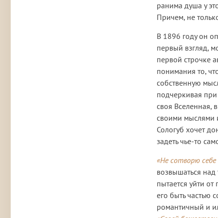
ранима душа у эт
Причем, не тольк
В 1896 году он о
первый взгляд, м
первой строчке а
понимания то, чт
собственную мысль
подчеркивая при
своя Вселенная, 
своими мыслями и
Сологуб хочет до
задеть чье-то са
«Не сотворю себе 
возвышаться над 
пытается уйти от
его быть частью с
романтичный и и