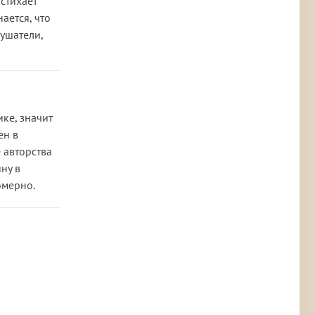
 стихает
ается, что
лушатели,
ке, значит
ен в
 авторства
ну в
омерно.