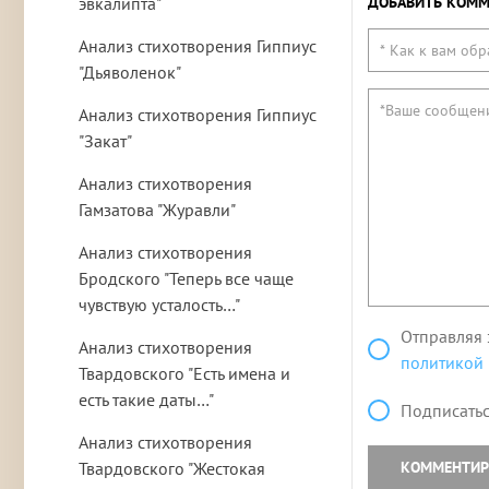
эвкалипта"
ДОБАВИТЬ КОММ
Анализ стихотворения Гиппиус
"Дьяволенок"
Анализ стихотворения Гиппиус
"Закат"
Анализ стихотворения
Гамзатова "Журавли"
Анализ стихотворения
Бродского "Теперь все чаще
чувствую усталость…"
Отправляя 
Анализ стихотворения
политикой
Твардовского "Есть имена и
есть такие даты…"
Подписатьс
Анализ стихотворения
Твардовского "Жестокая
КОММЕНТИР