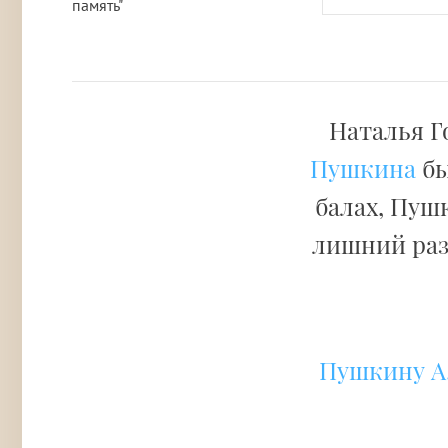
память"
Наталья Г
Пушкина
бы
балах, Пуш
лишний раз
Пушкину А.