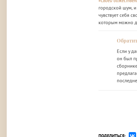
«Своей божествен
городской шум, и
чувствует себя с
которым можно д
Если у д
он был п
сборнике
предлага
последне
ПОДЕЛИТЬСЯ: