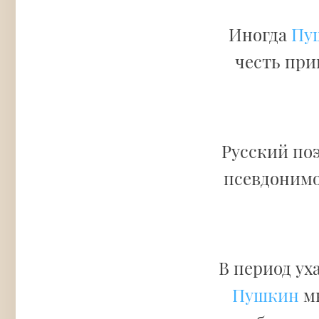
Иногда
Пуш
честь при
Русский поэ
псевдоним
В период ух
Пушкин
мн