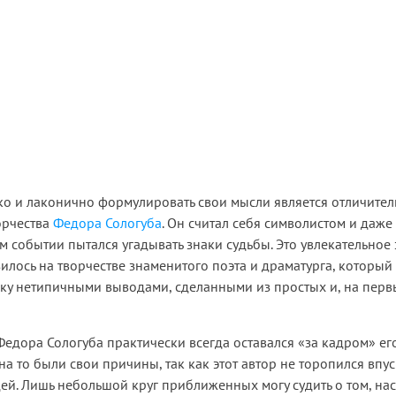
ко и лаконично формулировать свои мысли является отличите
орчества
Федора Сологуба
. Он считал себя символистом и даже
 событии пытался угадывать знаки судьбы. Это увлекательное 
зилось на творчестве знаменитого поэта и драматурга, который
у нетипичными выводами, сделанными из простых и, на первы
едора Сологуба практически всегда оставался «за кадром» ег
на то были свои причины, так как этот автор не торопился впус
ей. Лишь небольшой круг приближенных могу судить о том, на