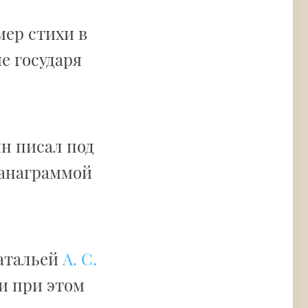
мер стихи в
е государя
ин писал под
 анаграммой
Натальей
А. С.
и при этом