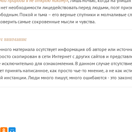
ной природы я не открою никому»
, Лишь ночью, когда на улицах
 нет необходимости лицедействовать перед людьми, поэт призн
вободным. Покой и тьма – его верные спутники и молчаливые с
оверить самые сокровенные мысли и чувства.
анного материала осутствует информация об авторе или источни
росто скопирован в сети Интернет с других сайтов и представл
 исключительно для ознакомления. В данном случае отсутствие
ет принять написанное, как просто чье-то мнение, а не как исти
й инстанции. Люди много пишут, много ошибаются - это закон