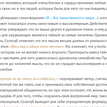
ого человека, который очень близко к сердцу принимал любые 
о свои, но и тех людей, которые были для него по-настоящему 
публиковал стихотворение
«Я – бог таинственного мира…»
, кот
ожет показаться очень заносчивым и высокомерным. Действите
втор утверждает, что он выше других в духовном плане, и ему 
о для окружающих являются тайной за семью печатями. Однак
, Сологуб отмечает, что его мысли весьма далеки от реальност
 этом:
«Весь мир в одних моих мечтах»
. Это означает, что у поэт
в которую он не желает никого впускать. Приоткрыть завесу тай
 чувствами для него равносильно духовному самоубийству. Пр
нести до читателей мысль, что он не страдает высокомерием и 
молюбие.
кумира ни на земле, ни в небесах»
, — подчеркивает автор, считая,
толпой так же глупо, как и принижать свои собственные достои
 повседневной обыденности, но при этом осознает, что жизнь 
оциума. И для того, чтобы сохранить свой внутренний мир, так
ллюзорный, Сологуб выводит для себя определенную формулу,