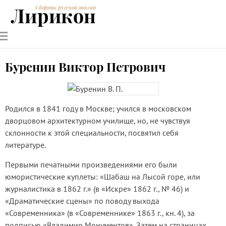
Лирикон
Сборник русской поэзии
РУССКИЕ
СОВРЕМЕННИКИ
ЭНЦИКЛОПЕДИЯ
СТАТЬИ О
АНАЛИЗ
ПОЭТЫ
ПОЭЗИИ
ПОЭЗИИ И
СТИХОТВОРЕНИЙ
ЛИТЕРАТУРЕ
Буренин Виктор Петрович
Родился в 1841 году в Москве; учился в московском
дворцовом архитектурном училище, но, не чувствуя
склонности к этой специальности, посвятил себя
литературе.
Первыми печатными произведениями его были
юмористические куплеты: «Шабаш на Лысой горе, или
журналистика в 1862 г.» (в «Искре» 1862 г., № 46) и
«Драматические сцены» по поводу выхода
«Современника» (в «Современнике» 1863 г., кн. 4), за
подписью «Владимир Монументов». Затем на страницах