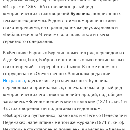
«Искры» в 1863—66 гг. появился целый ряд
юмористических стихотворений
Буренина
, подписанных
тем же псевдонимом. Рядом с этими юмористическими
стихотворениями, на страницах тех же двух журналов и
«Библиотеки для Чтения» стали появляться и пьесы
серьезного содержания.
В «Вестнике Европы» Буренин поместил ряд переводов из
А. де Виньи, Гюго, Байрона и др. и несколько оригинальных
стихотворений — переработок былин. В то же время он
сотрудничал в «Отечественных Записках» редакции
Некрасова
, здесь в числе различных пьес Буренина,
переводных и оригинальных, напечатан был и целый ряд
юмористических его стихотворений-пародий, под общим
заглавием: «Военно-поэтические отголоски» (1871 г., кн. 1 и
3). Стихотворения эти подписаны псевдонимом:
«Выборгский пустынник», равно как и «Песнь о Педефиле и
Педемахе», напечатанные в том же журнале (1871 г., кн. 6).
Некоторые стихотворения помещены в «Беседе», «Деле» и