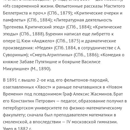
«Из современной жизни. Фельетонные рассказы Маститого
Беллетриста и проч.» (СПб., 1879); «Критические очерки и
памфлеты» (СПб., 1884); «Литературная деятельность
Тургенева. Критический этюд» (СПб., 1884); «Критические
этюды» (СПб., 1888). Буренин написал еще либретто к
опере Ц. Кюи «Анджело» (СПб., 1875) и драматические
произведения: «Медея» (СПб. 1884, в сотрудничестве с А.
Сувориным); «Смерть Агриппины» (СПб., 1886); «Комедия о
княжне Забаве Путятишне и боярыне Василисе
Микулишне» (М., 1890).
В 1891 г. вышло 2-ое изд. его фельетонов-пародий,
озаглавленных «Хвост» и раньше печатавшихся в «Новом
Времени» под псевдонимом Граф Алексис Жасминов. Брат
его Константин Петрович — педагог, образование получил в
петербургском университете по физико-математическому
факультету; сначала был преподавателем математики в
смоленской, а впоследствии — IV московской гимназии.
Умер в 1882 г.