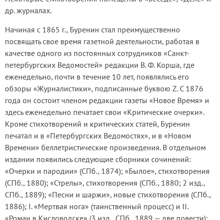
др. журналах.
Начиная с 1865 г., Буренин стал преимущественно
посвящать свое время газетной деятельности, работая в
качестве одного из постоянных сотрудников «Санкт-
петербургских Ведомостей» редакции В. Ф. Корша, где
еженедельно, почти в течение 10 лет, появлялись его
обзоры «Журналистики», подписанные буквою Z. С 1876
года он состоит членом редакции газеты «Новое Время» и
здесь еженедельно печатает свои «Критические очерки».
Кроме стихотворений и критических статей, Буренин
печатал и в «Петербургских Ведомостях», и в «Новом
Времени» беллетристические произведения. В отдельном
издании появились следующие сборники сочинений:
«Очерки и пародии» (СПб., 1874); «Былое», стихотворения
(СПб., 1880); «Стрелы», стихотворения (СПб., 1880; 2 изд.,
СПб., 1889); «Песни и шаржи», новые стихотворения (СПб.,
1886); I. «Мертвая нога» (таинственный процесс) и II.
«Роман в Кисловодске» (3 изд., СПб., 1889 — две повести);