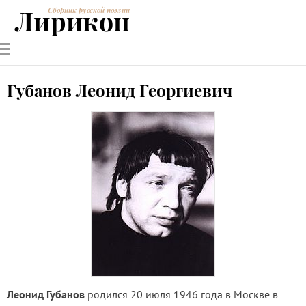
Лирикон
Сборник русской поэзии
РУССКИЕ
СОВРЕМЕННИКИ
ЭНЦИКЛОПЕДИЯ
СТАТЬИ О
АНАЛИЗ
ПОЭТЫ
ПОЭЗИИ
ПОЭЗИИ И
СТИХОТВОРЕНИЙ
ЛИТЕРАТУРЕ
Губанов Леонид Георгиевич
Леонид Губанов
родился 20 июля 1946 года в Москве в