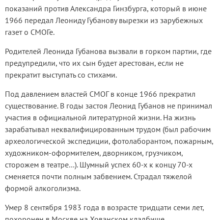
показаний против Александра Гинзбурга, который в июне
1966 передал Леониду Губанову вырезки из зарубежных
газет о СМОГе.
Родителей Леонида Губанова вызвали в горком партии, где
предупредили, что их сын будет арестован, если не
прекратит выступать со стихами.
Под давлением властей СМОГ в конце 1966 прекратил
существование. В годы застоя Леонид Губанов не принимал
участия в официальной литературной жизни. На жизнь
зарабатывал неквалифицированным трудом (был рабочим
археологической экспедиции, фотолаборантом, пожарным,
художником-оформителем, дворником, грузчиком,
сторожем в театре…). Шумный успех 60-х к концу 70-х
сменяется почти полным забвением. Страдал тяжелой
формой алкоголизма.
Умер 8 сентября 1983 года в возрасте тридцати семи лет,
похоронен в Москве на Хованском кладбище.