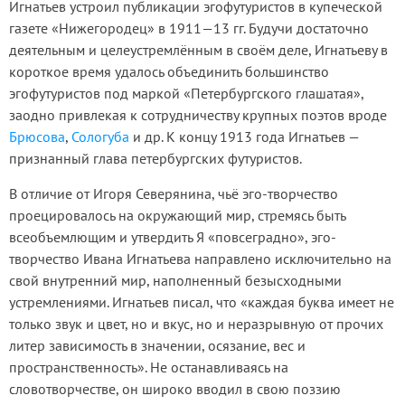
Игнатьев устроил публикации эгофутуристов в купеческой
газете «Нижегородец» в 1911—13 гг. Будучи достаточно
деятельным и целеустремлённым в своём деле, Игнатьеву в
короткое время удалось объединить большинство
эгофутуристов под маркой «Петербургского глашатая»,
заодно привлекая к сотрудничеству крупных поэтов вроде
Брюсова
,
Сологуба
и др. К концу 1913 года Игнатьев —
признанный глава петербургских футуристов.
В отличие от Игоря Северянина, чьё эго-творчество
проецировалось на окружающий мир, стремясь быть
всеобъемлющим и утвердить Я «повсеградно», эго-
творчество Ивана Игнатьева направлено исключительно на
свой внутренний мир, наполненный безысходными
устремлениями. Игнатьев писал, что «каждая буква имеет не
только звук и цвет, но и вкус, но и неразрывную от прочих
литер зависимость в значении, осязание, вес и
пространственность». Не останавливаясь на
словотворчестве, он широко вводил в свою поззию