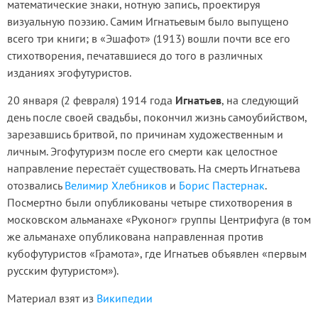
математические знаки, нотную запись, проектируя
визуальную поэзию. Самим Игнатьевым было выпущено
всего три книги; в «Эшафот» (1913) вошли почти все его
стихотворения, печатавшиеся до того в различных
изданиях эгофутуристов.
20 января (2 февраля) 1914 года
Игнатьев
, на следующий
день после своей свадьбы, покончил жизнь самоубийством,
зарезавшись бритвой, по причинам художественным и
личным. Эгофутуризм после его смерти как целостное
направление перестаёт существовать. На смерть Игнатьева
отозвались
Велимир Хлебников
и
Борис Пастернак
.
Посмертно были опубликованы четыре стихотворения в
московском альманахе «Руконог» группы Центрифуга (в том
же альманахе опубликована направленная против
кубофутуристов «Грамота», где Игнатьев объявлен «первым
русским футуристом»).
Материал взят из
Википедии