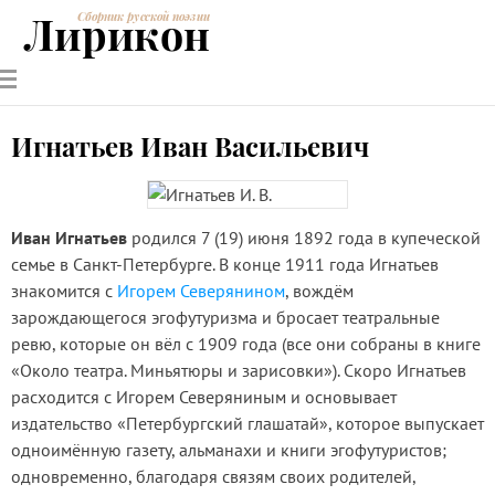
Лирикон
Сборник русской поэзии
РУССКИЕ
СОВРЕМЕННИКИ
ЭНЦИКЛОПЕДИЯ
СТАТЬИ О
АНАЛИЗ
ПОЭТЫ
ПОЭЗИИ
ПОЭЗИИ И
СТИХОТВОРЕНИЙ
ЛИТЕРАТУРЕ
Игнатьев Иван Васильевич
Иван Игнатьев
родился 7 (19) июня 1892 года в купеческой
семье в Санкт-Петербурге. В конце 1911 года Игнатьев
знакомится с
Игорем Северянином
, вождём
зарождающегося эгофутуризма и бросает театральные
ревю, которые он вёл с 1909 года (все они собраны в книге
«Около театра. Миньятюры и зарисовки»). Скоро Игнатьев
расходится с Игорем Северяниным и основывает
издательство «Петербургский глашатай», которое выпускает
одноимённую газету, альманахи и книги эгофутуристов;
одновременно, благодаря связям своих родителей,