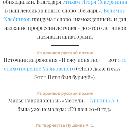
обиходными. Благодаря
стихам Игоря Северянина
в наш лексикон вошло слово «бездарь»,
Велимир
Хлебников
придумал слово «изможденный» и дал
название профессии летчика – до этого летчиков
называли авиаторами.
Из архивов русской поэзии
Источник выражения «И ежу понятно» — вот
это
стихотворение Маяковского
(«Ясно даже и ежу —
Этот Петя был буржуй»).
Из архивов русской поэзии
Марья Гавриловна из «Метели»
Пушкина А. С.
была уже немолода: «Ей шел 20-й год».
Из творчества Пушкина А. С.