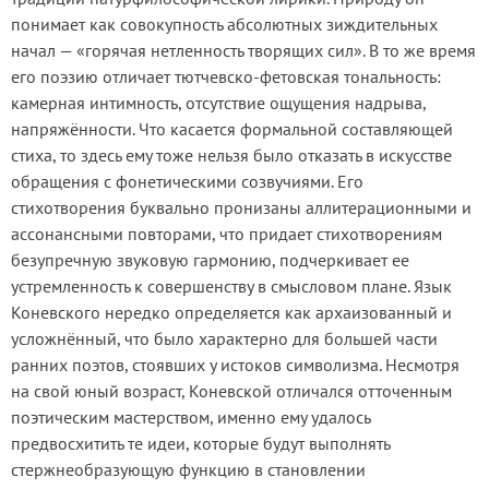
понимает как совокупность абсолютных зиждительных
начал — «горячая нетленность творящих сил». В то же время
его поэзию отличает тютчевско-фетовская тональность:
камерная интимность, отсутствие ощущения надрыва,
напряжённости. Что касается формальной составляющей
стиха, то здесь ему тоже нельзя было отказать в искусстве
обращения с фонетическими созвучиями. Его
стихотворения буквально пронизаны аллитерационными и
ассонансными повторами, что придает стихотворениям
безупречную звуковую гармонию, подчеркивает ее
устремленность к совершенству в смысловом плане. Язык
Коневского нередко определяется как архаизованный и
усложнённый, что было характерно для большей части
ранних поэтов, стоявших у истоков символизма. Несмотря
на свой юный возраст, Коневской отличался отточенным
поэтическим мастерством, именно ему удалось
предвосхитить те идеи, которые будут выполнять
стержнеобразующую функцию в становлении