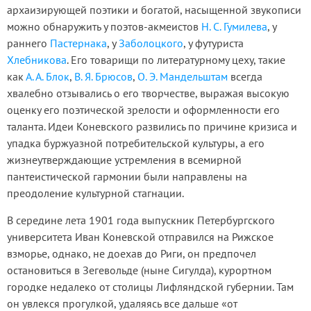
архаизирующей поэтики и богатой, насыщенной звукописи
можно обнаружить у поэтов-акмеистов
Н. С. Гумилева
, у
раннего
Пастернака
, у
Заболоцкого
, у футуриста
Хлебникова
. Его товарищи по литературному цеху, такие
как
А. А. Блок
,
В. Я. Брюсов
,
О. Э. Мандельштам
всегда
хвалебно отзывались о его творчестве, выражая высокую
оценку его поэтической зрелости и оформленности его
таланта. Идеи Коневского развились по причине кризиса и
упадка буржуазной потребительской культуры, а его
жизнеутверждающие устремления в всемирной
пантеистической гармонии были направлены на
преодоление культурной стагнации.
В середине лета 1901 года выпускник Петербургского
университета Иван Коневской отправился на Рижское
взморье, однако, не доехав до Риги, он предпочел
остановиться в Зегевольде (ныне Сигулда), курортном
городке недалеко от столицы Лифляндской губернии. Там
он увлекся прогулкой, удаляясь все дальше «от