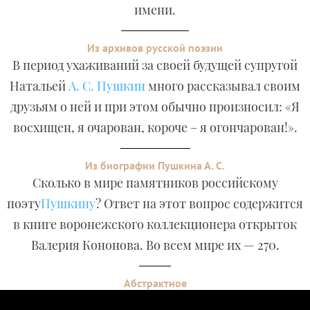
имени.
Из архивов русской поэзии
В период ухаживаний за своей будущей супругой
Натальей
А. С. Пушкин
много рассказывал своим
друзьям о ней и при этом обычно произносил: «Я
восхищен, я очарован, короче – я огончарован!».
Из биографии Пушкина А. С.
Сколько в мире памятников российскому
поэту
Пушкину
? Ответ на этот вопрос содержится
в книге воронежского коллекционера открыток
Валерия Кононова. Во всем мире их — 270.
Абстрактное