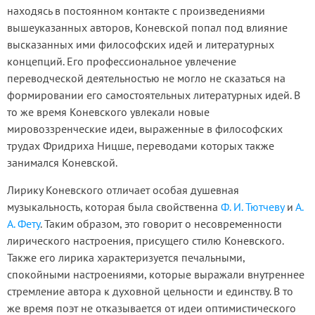
находясь в постоянном контакте с произведениями
вышеуказанных авторов, Коневской попал под влияние
высказанных ими философских идей и литературных
концепций. Его профессиональное увлечение
переводческой деятельностью не могло не сказаться на
формировании его самостоятельных литературных идей. В
то же время Коневского увлекали новые
мировоззренческие идеи, выраженные в философских
трудах Фридриха Ницше, переводами которых также
занимался Коневской.
Лирику Коневского отличает особая душевная
музыкальность, которая была свойственна
Ф. И. Тютчеву
и
А.
А. Фету
. Таким образом, это говорит о несовременности
лирического настроения, присущего стилю Коневского.
Также его лирика характеризуется печальными,
спокойными настроениями, которые выражали внутреннее
стремление автора к духовной цельности и единству. В то
же время поэт не отказывается от идеи оптимистического