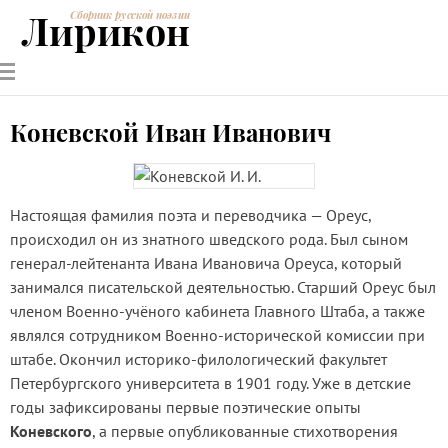
Лирикон
Сборник русской поэзии
РУССКИЕ
СОВРЕМЕННИКИ
ЭНЦИКЛОПЕДИЯ
СТАТЬИ О
АНАЛИЗ
ПОЭТЫ
ПОЭЗИИ
ПОЭЗИИ И
СТИХОТВОРЕНИЙ
ЛИТЕРАТУРЕ
Коневской Иван Иванович
Настоящая фамилия поэта и переводчика — Ореус,
происходил он из знатного шведского рода. Был сыном
генерал-лейтенанта Ивана Ивановича Ореуса, который
занимался писательской деятельностью. Старший Ореус был
членом Военно-учёного кабинета Главного Штаба, а также
являлся сотрудником Военно-исторической комиссии при
штабе. Окончил историко-филологический факультет
Петербургского университета в 1901 году. Уже в детские
годы зафиксированы первые поэтические опыты
Коневского
, а первые опубликованные стихотворения