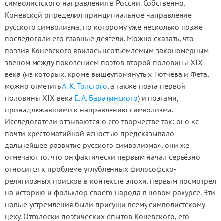
символистского направления в России. Собственно,
Коневской определил принципиальное направление
русского символизма, по которому уже несколько позже
последовали его главные деятели. Можно сказать, что
поэзия Коневского явилась неотъемлемым закономерным
звеном между поколением поэтов второй половины XIX
века (из которых, кроме вышеупомянутых Тютчева и Фета,
можно отметить
А. К. Толстого
, а также поэта первой
половины XIX века
Е. А. Баратынского
) и поэтами,
принадлежавшими к направлению символизма.
Исследователи отзываются о его творчестве так: оно «с
почти хрестоматийной ясностью предсказывало
дальнейшее развитие русского символизма», они же
отмечают то, что он фактически первым начал серьёзно
относится к проблеме углубленных философско-
религиозных поисков в контексте эпохи, первым посмотрел
на историю и фольклор своего народа в новом ракурсе. Эти
новые устремления были присущи всему символистскому
цеху. Отголоски поэтических опытов Коневского, его