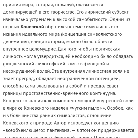
приятия мира, которая, пожалуй, оказывается
доминирующей в его творчестве. Его лирический субъект
изначально устремлен к высокой самобытности. Одним из
первых
Коневской
обратился к теме символистского
искания идеального мира (концепция символистского
двоемирия), найдя который, можно было обрести
внутреннее целомудрие. Для того, чтобы поэтическая
личность могла утвердиться, ей необходимо было обладать
(ницшеанский философский замысел) мощной и
несокрушимой волей. Эта внутренняя личностная воля не
знает преград, обладает неограниченной потенцией,
способна сама властвовать на собой и преодолевает
границы пространственно-временного континуума.
Концепт сознания как компонент мощной внутренней воли
в лирике Коневского наделен «чутким пылом». Особое, как
и у большинства ранних символистов, отношение
Коневского к природе. Автор исповедует концепцию
«всеобъемлющего» пантеизма, — в этом он придерживается
традиции натурфилософической лирики. Природу он