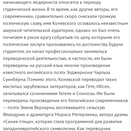
начинающего модерниста относятся к периоду
студенческой жизни. В то время, как другие авторы, его
современники, сравнительно скоро снискали громкую
поэтическую славу, имя Коневского оставалось неизвестным
широкой читательской аудитории, однако он был очень
почитаем в узком кругу собратьев по цеху, которыми его
поэтические заслуги признавались по достоинству. Будучи
студентом, он начал профессионально заниматься
переводческой деятельностью, в частности, им были
переведены на русский язык многие произведения
известного английского поэта Элджернона Чарльза
Суинбёрна. Помимо этого, Коневской переводил таких
маститых зарубежных литераторов, как Гёте, Ибсен,
зачитывался сочинениями Гегеля и Спинозы. Им были
переведены произведения его бельгийских современников
— поэта Эмиля Верхарна, воспевавшего сельскую
Фландрию и драматурга Мориса Метерлинка, автора драмы
«Синяя птица», которая стала программной для развития
западноевропейского символизма. Как переводчик