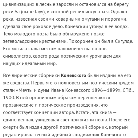
цивилизации» в лесные заросли и остановился на берегу
реки Аа (ныне Гауя), в которой решил искупаться. Однако
река, известная своими коварными омутами и порогами,
сделала свое роковое дело. Коневский утонул в её водах.
Тело молодого поэта было обнаружено позже
зегевольдскими крестьянами. Похоронен он был в Сигулде.
Его могила стала местом паломничества поэтов-
символистов, своего рода поэтическим урочищем для
ищущих идеальный мир.
Все лирические сборники
Коневского
были изданы на его
же средства. Первым его полновесным поэтическим трудом
стали «Мечты и думы Ивана Коневского 1896—1899», СПб.,
1900. В ней органичным образом переплетаются
прозаические и поэтические произведения, что
соответствует концепции автора. Кстати, эта книга —
единственная, увидевшая свет при жизни поэта. После его
смерти был издан другой поэтический сборник, который
редактировал тесный идейный сподвижник Коневского