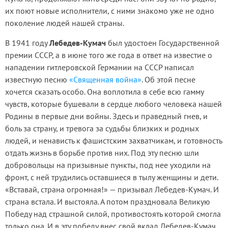
их поют новые исполнители, с ними знакомо уже не одно
поколение людей нашей страны.
В 1941 году
Лебедев-Кумач
был удостоен Государственной
премии СССР, а в июне того же года в ответ на известие о
нападении гитлеровской Германии на СССР написал
известную песню
«Священная война»
. Об этой песне
хочется сказать особо. Она воплотила в себе всю гамму
чувств, которые бушевали в сердце любого человека нашей
Родины в первые дни войны. Здесь и праведный гнев, и
боль за страну, и тревога за судьбы близких и родных
людей, и ненависть к фашистским захватчикам, и готовность
отдать жизнь в борьбе против них. Под эту песню шли
добровольцы на призывные пункты, под нее уходили на
фронт, с ней трудились оставшиеся в тылу женщины и дети.
«Вставай, страна огромная!» — призывал Лебедев-Кумач. И
страна встала. И выстояла. А потом праздновала Великую
Победу над страшной силой, противостоять которой смогла
только она. И в эту победу внес свой вклад Лебедев-Кумач,