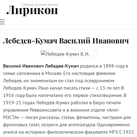
Лирикон
Сборник русской поэзии
РУССКИЕ
СОВРЕМЕННИКИ
ЭНЦИКЛОПЕДИЯ
СТАТЬИ О
АНАЛИЗ
ПОЭТЫ
ПОЭЗИИ
ПОЭЗИИ И
СТИХОТВОРЕНИЙ
ЛИТЕРАТУРЕ
Лебедев-Кумач Василий Иванович
Василий Иванович Лебедев-Кумач
родился в 1898 году в
семье сапожника в Москве. Его настоящая фамилия
Лебедев, но знаменитым он стал под псевдонимом
Лебедев-Кумач. Рано начал писать стихи — с 13-ти лет. В
1916 году было напечатано его первое стихотворение. В
1919-21 годах Лебедев-Кумач работал в Бюро печати
управления Реввоенсовета и в военном отделе «Агит-
РОСТА» — писал рассказы, статьи, фельетоны, частушки для
фронтовых газет, лозунги для агитпоездов. Одновременно
учился на историко-филологическом факультете МГУ. С 1922