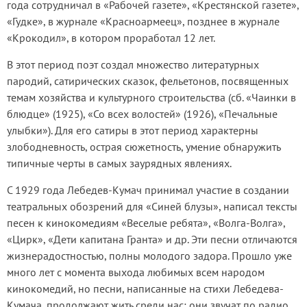
года сотрудничал в «Рабочей газете», «Крестянской газете»,
«Гудке», в журнале «Красноармеец», позднее в журнале
«Крокодил», в котором проработал 12 лет.
В этот период поэт создал множество литературных
пародий, сатирических сказок, фельетонов, посвященных
темам хозяйства и культурного строительства (сб. «Чаинки в
блюдце» (1925), «Со всех волостей» (1926), «Печальные
улыбки»). Для его сатиры в этот период характерны
злободневность, острая сюжетность, умение обнаружить
типичные черты в самых заурядных явлениях.
С 1929 года Лебедев-Кумач принимал участие в создании
театральных обозрений для «Синей блузы», написал тексты
песен к кинокомедиям «Веселые ребята», «Волга-Волга»,
«Цирк», «Дети капитана Гранта» и др. Эти песни отличаются
жизнерадостностью, полны молодого задора. Прошло уже
много лет с момента выхода любимых всем народом
кинокомедий, но песни, написанные на стихи Лебедева-
Кумача, продолжают жить среди нас: они звучат по радио,