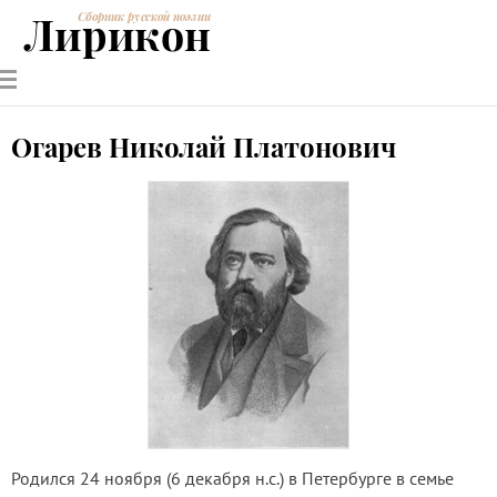
Лирикон
Сборник русской поэзии
РУССКИЕ
СОВРЕМЕННИКИ
ЭНЦИКЛОПЕДИЯ
СТАТЬИ О
АНАЛИЗ
ПОЭТЫ
ПОЭЗИИ
ПОЭЗИИ И
СТИХОТВОРЕНИЙ
ЛИТЕРАТУРЕ
Огарев Николай Платонович
Родился 24 ноября (6 декабря н.с.) в Петербурге в семье