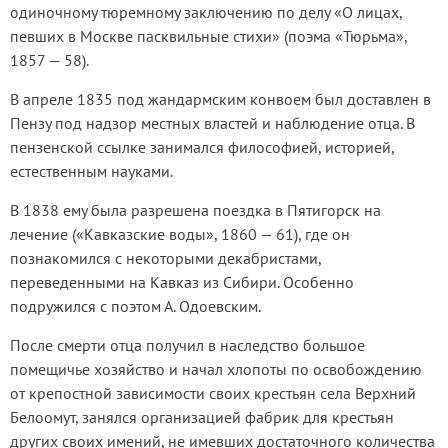
одиночному тюремному заключению по делу «О лицах,
певших в Москве пасквильные стихи» (поэма «Тюрьма»,
1857 — 58).
В апреле 1835 под жандармским конвоем был доставлен в
Пензу под надзор местных властей и наблюдение отца. В
пензенской ссылке занимался философией, историей,
естественным науками.
В 1838 ему была разрешена поездка в Пятигорск на
лечение («Кавказские воды», 1860 — 61), где он
познакомился с некоторыми декабристами,
переведенными на Кавказ из Сибири. Особенно
подружился с поэтом А. Одоевским.
После смерти отца получил в наследство большое
помещичье хозяйство и начал хлопоты по освобождению
от крепостной зависимости своих крестьян села Верхний
Белоомут, занялся организацией фабрик для крестьян
других своих имений, не имевших достаточного количества