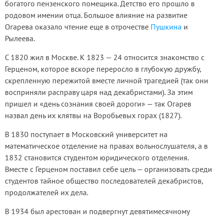
богатого пензенского помещика. Детство его прошло в
родовом имении отца. Большое влияние на развитие
Огарева оказало чтение еще в отрочестве
Пушкина
и
Рылеева.
С 1820 жил в Москве. К 1823 — 24 относится знакомство с
Герценом, которое вскоре переросло в глубокую дружбу,
скрепленную пережитой вместе личной трагедией (так они
восприняли расправу царя над декабристами). За этим
пришел и «день сознания своей дороги» — так Огарев
назвал день их клятвы на Воробьевых горах (1827).
В 1830 поступает в Московский университет на
математическое отделение на правах вольнослушателя, а в
1832 становится студентом юридического отделения.
Вместе с Герценом поставил себе цель — организовать среди
студентов тайное общество последователей декабристов,
продолжателей их дела.
В 1934 был арестован и подвергнут девятимесячному