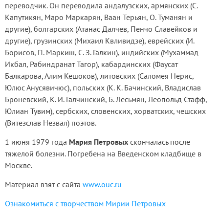
переводчик. Он переводила андалузских, армянских (С.
Капутикян, Маро Маркарян, Ваан Терьян, О. Туманян и
другие), болгарских (Атанас Далчев, Пенчо Славейков и
другие), грузинских (Михаил Квливидзе), еврейских (И.
Борисов, П. Маркиш, С. З. Галкин), индийских (Мухаммад
Икбал, Рабиндранат Тагор), кабардинских (Фаусат
Балкарова, Алим Кешоков), литовских (Саломея Нерис,
Юлюс Анусявичюс), польских (К. К. Бачинский, Владислав
Броневский, К. И. Галчинский, Б. Лесьмян, Леопольд Стафф,
Юлиан Тувим), сербских, словенских, хорватских, чешских
(Витезслав Незвал) поэтов.
1 июня 1979 года
Мария Петровых
скончалась после
тяжелой болезни. Погребена на Введенском кладбище в
Москве.
Материал взят с сайта
www.ouc.ru
Ознакомиться с творчеством Мирии Петровых