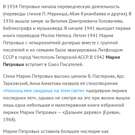
В 1934 Петровых начала переводческую деятельность
(переводы стихов П. Маркиша, Абая Кунанбаева и других). В
1936 вышла замуж за Виталия Дмитриевича Головачева,
библиографа и музыковеда. В начале 1941 выходит первая
книга переводов Молла Непеса. Летом 1941 Мария
Петровых с четырехлетней дочерью вместе с группой
писателей и их семьями была эвакуирована Литфондом
СССР в город Чистополь Татарской АССР. В 1942
Мария
Петровых
вступает в Союз Писателей.
Стихи Марии Петровых высоко ценили Б. Пастернак, Арс.
Тарковский, Анна Ахматова назвала её стихотворение
«Назначь мне свиданье на этом свете»
«шедевром лирики
последних лет», однако не смотря на это при жизни вышла
лишь одна небольшая и малотиражная книга избранной
лирики Марии Петровых — «Дальнее дерево» (Ереван,
1968).
Мария Петровых оставила большее наследие как