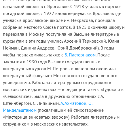
начальной школы в г. Ярославле. С 1918 училась в норско-
посадской школе, с 1922 вновь вернулась в Ярославль где
училась в ярославской школе им. Некрасова, посещала
собрания местного Союза поэтов. В 1925 окончила школу и
переехала в Москву, поступила на Высшие литературные
курсы (там в эти годы учились Арсений Тарковский, Юлия
Нейман, Даниил Андреев, Юрий Домбровский). В годы
учебы познакомилась также с
Б. Пастернаком
. После
закрытия в 1930 году Высших государственных
литературных курсов М. Петровых экстерном окончила
литературный факультет Московского государственного
университета. Работала литературным сотрудником в
московских издательствах — в редакции газеты «Гудок» и в
«Сельхозгизе». Была в дружеских отношениях с А.
Штейнбергом, С. Липкиным,
А. Ахматовой
,
О.
Мандельштамом
(посвятившим ей стихотворение
«Мастерица виноватых взоров»). Работала литературным
сотрудником в московских издательствах.