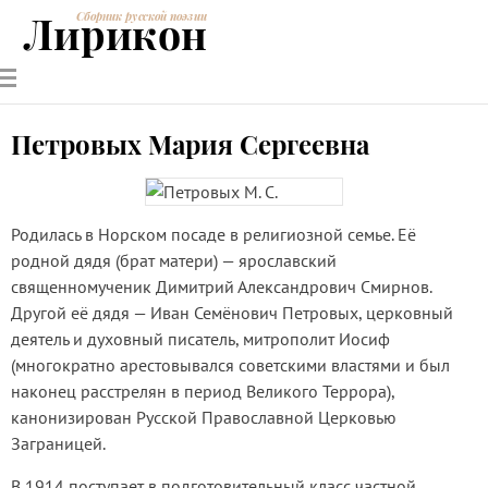
Лирикон
Сборник русской поэзии
РУССКИЕ
СОВРЕМЕННИКИ
ЭНЦИКЛОПЕДИЯ
СТАТЬИ О
АНАЛИЗ
ПОЭТЫ
ПОЭЗИИ
ПОЭЗИИ И
СТИХОТВОРЕНИЙ
ЛИТЕРАТУРЕ
Петровых Мария Сергеевна
Родилась в Норском посаде в религиозной семье. Её
родной дядя (брат матери) — ярославский
священномученик Димитрий Александрович Смирнов.
Другой её дядя — Иван Семёнович Петровых, церковный
деятель и духовный писатель, митрополит Иосиф
(многократно арестовывался советскими властями и был
наконец расстрелян в период Великого Террора),
канонизирован Русской Православной Церковью
Заграницей.
В 1914 поступает в подготовительный класс частной