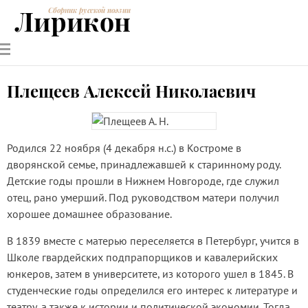
Лирикон
Сборник русской поэзии
РУССКИЕ
СОВРЕМЕННИКИ
ЭНЦИКЛОПЕДИЯ
СТАТЬИ О
АНАЛИЗ
ПОЭТЫ
ПОЭЗИИ
ПОЭЗИИ И
СТИХОТВОРЕНИЙ
ЛИТЕРАТУРЕ
Плещеев Алексей Николаевич
Родился 22 ноября (4 декабря н.с.) в Костроме в
дворянской семье, принадлежавшей к старинному роду.
Детские годы прошли в Нижнем Новгороде, где служил
отец, рано умерший. Под руководством матери получил
хорошее домашнее образование.
В 1839 вместе с матерью переселяется в Петербург, учится в
Школе гвардейских подпрапорщиков и кавалерийских
юнкеров, затем в университете, из которого ушел в 1845. В
студенческие годы определился его интерес к литературе и
театру, а также к истории и политической экономии. Тогда