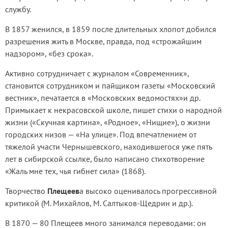
службу.
В 1857 женился, в 1859 после длительных хлопот добился
разрешения жить в Москве, правда, под «строжайшим
надзором», «без срока».
Активно сотрудничает с журналом «Современник»,
становится сотрудником и пайщиком газеты «Московский
вестник», печатается в «Московских ведомостях»и др.
Примыкает к некрасовской школе, пишет стихи о народной
жизни («Скучная картина», «Родное», «Нищие»), о жизни
городских низов — «На улице». Под впечатлением от
тяжелой участи Чернышевского, находившегося уже пять
лет в сибирской ссылке, было написано стихотворение
«Жаль мне тех, чья гибнет сила» (1868).
Творчество
Плещеев
а высоко оценивалось прогрессивной
критикой (М. Михайлов, М. Салтыков-Щедрин и др.).
В 1870 — 80 Плещеев много занимался переводами: он