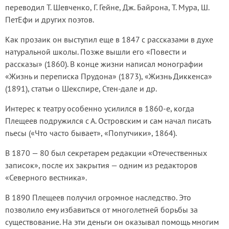
переводил Т. Шевченко, Г. Гейне, Дж. Байрона, Т. Мура, Ш.
ПетЕфи и других поэтов.
Как прозаик он выступил еще в 1847 с рассказами в духе
натуральной школы. Позже вышли его «Повести и
рассказы» (1860). В конце жизни написал монографии
«Жизнь и переписка Прудона» (1873), «Жизнь Диккенса»
(1891), статьи о Шекспире, Стен-дале и др.
Интерес к театру особенно усилился в 1860-е, когда
Плещеев подружился с А. Островским и сам начал писать
пьесы («Что часто бывает», «Попутчики», 1864).
В 1870 — 80 был секретарем редакции «Отечественных
записок», после их закрытия — одним из редакторов
«Северного вестника».
В 1890 Плещеев получил огромное наследство. Это
позволило ему избавиться от многолетней борьбы за
существование. На эти деньги он оказывал помощь многим