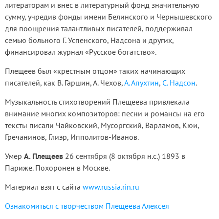
литераторам и внес в литературный фонд значительную
сумму, учредив фонды имени Белинского и Чернышевского
для поощрения талантливых писателей, поддерживал
семью больного Г. Успенского, Надсона и других,
финансировал журнал «Русское богатство».
Плещеев был «крестным отцом» таких начинающих
писателей, как В. Гаршин, А. Чехов,
А. Апухтин
,
С. Надсон
.
Музыкальность стихотворений Плещеева привлекала
внимание многих композиторов: песни и романсы на его
тексты писали Чайковский, Мусоргский, Варламов, Кюи,
Гречанинов, Глиэр, Ипполитов-Иванов.
Умер
А. Плещеев
26 сентября (8 октября н.с.) 1893 в
Париже. Похоронен в Москве.
Материал взят с сайта
www.russia.rin.ru
Ознакомиться с творчеством Плещеева Алексея