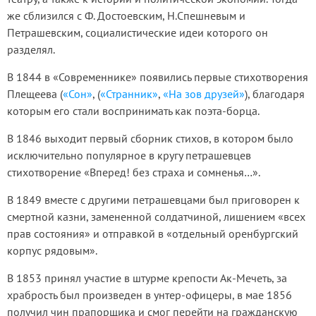
же сблизился с Ф. Достоевским, Н.Спешневым и
Петрашевским, социалистические идеи которого он
разделял.
В 1844 в «Современнике» появились первые стихотворения
Плещеева (
«Сон»
, (
«Странник»
,
«На зов друзей»
), благодаря
которым его стали воспринимать как поэта-борца.
В 1846 выходит первый сборник стихов, в котором было
исключительно популярное в кругу петрашевцев
стихотворение «Вперед! без страха и сомненья…».
В 1849 вместе с другими петрашевцами был приговорен к
смертной казни, замененной солдатчиной, лишением «всех
прав состояния» и отправкой в «отдельный оренбургский
корпус рядовым».
В 1853 принял участие в штурме крепости Ак-Мечеть, за
храбрость был произведен в унтер-офицеры, в мае 1856
получил чин прапорщика и смог перейти на гражданскую