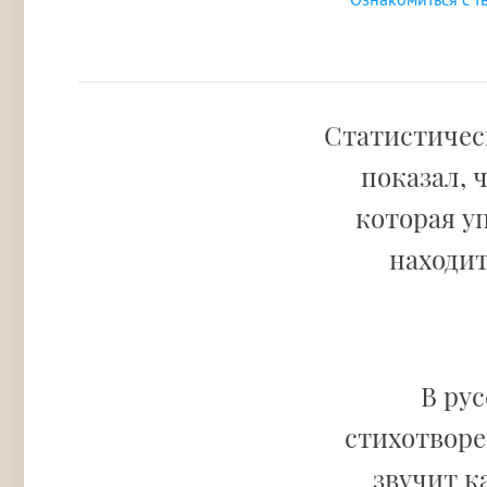
Статистическ
показал, 
которая у
находит
В ру
стихотвор
звучит к