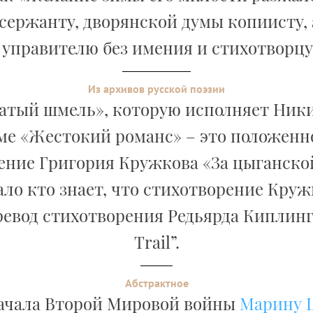
сержанту, дворянской думы копиисту,
, управителю без имения и стихотворцу 
Из архивов русской поэзии
атый шмель», которую исполняет Ник
е «Жестокий романс» – это положенн
ение Григория Кружкова «За цыганской
ло кто знает, что стихотворение Круж
евод стихотворения Редьярда Киплинг
Trail”.
Абстрактное
ачала Второй Мировой войны
Марину 