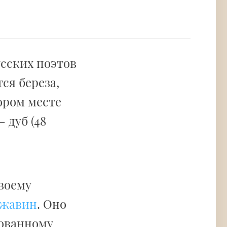
усских поэтов
ся береза,
ором месте
 дуб (48
воему
ржавин
. Оно
лованному