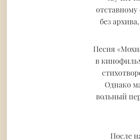
отставному 
без архива
Песня «Мохн
в кинофильм
стихотвор
Однако ма
вольный пер
После н