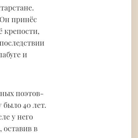
атарстане.
 Он принёс
ё крепости,
Впоследствии
лабуге и
етных поэтов-
у было 40 лет.
сле у него
, оставив в