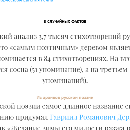
5 СЛУЧАЙНЫХ ФАКТОВ
ий анализ 3,7 тысяч стихотворений р
что «самым поэтичным» деревом являет
поминается в 84 стихотворениях. На вт
ся сосна (51 упоминание), а на третьем –
упоминаний).
Из архивов русской поэзии
сской поэзии самое длинное название с
ению придумал
Гавриил Романович Де
ак «Желание зимы его милости разжа