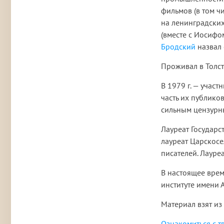
фильмов (в том ч
на ленинградских
(вместе с Иосиф
Бродский
назвал 
Проживал в Толст
В 1979 г. — учас
часть их публиков
сильным цензурн
Лауреат Государс
лауреат Царскосе
писателей. Лауреа
В настоящее врем
институте имени 
Материал взят из
Ознакомиться с т