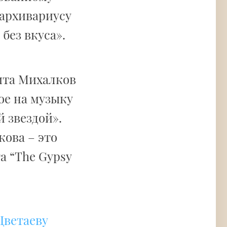
 архивариусу
без вкуса».
ита Михалков
ое на музыку
 звездой».
кова – это
а “The Gypsy
Цветаеву