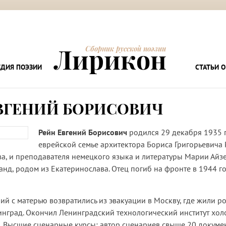
Лирикон
Сборник русской поэзии
ДИЯ ПОЭЗИИ
СТАТЬИ О
ВГЕНИЙ БОРИСОВИЧ
Рейн Евгений Борисович
родился 29 декабря 1935 
еврейской семье архитектора Бориса Григорьевича 
а, и преподавателя немецкого языка и литературы Марии Айз
анд, родом из Екатеринослава. Отец погиб на фронте в 1944 г
ний с матерью возвратились из эвакуации в Москву, где жили р
нинград. Окончил Ленинградский технологический институт хо
 Высшие сценарные курсы; автор сценариев свыше 20 докуме