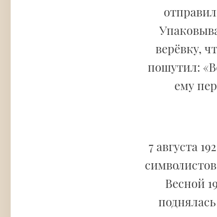
отправили
Упаковыва
верёвку, ч
пошутил: «В
ему пер
7 августа 19
символистов
Весной 19
поднялась 