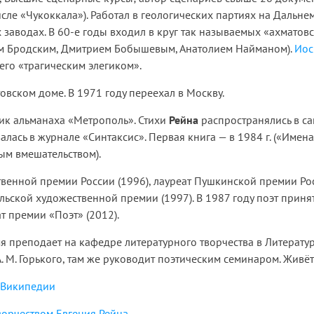
исле «Чукоккала»). Работал в геологических партиях на Дальнем
 заводах. В 60-е годы входил в круг так называемых «ахматов
ом Бродским, Дмитрием Бобышевым, Анатолием Найманом).
Ио
его «трагическим элегиком».
овском доме. В 1971 году переехал в Москву.
тник альманаха «Метрополь». Стихи
Рейна
распространялись в са
алась в журнале «Синтаксис». Первая книга — в 1984 г. («Имена
ым вмешательством).
твенной премии России (1996), лауреат Пушкинской премии Ро
льской художественной премии (1997). В 1987 году поэт приня
т премии «Поэт» (2012).
я преподает на кафедре литературного творчества в Литерату
А. М. Горького, там же руководит поэтическим семинаром. Живёт
Википедии
ворчеством Евгения Рейна