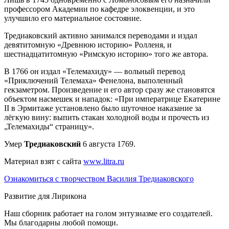
профессором Академии по кафедре элоквенции, и это
улучшило его материальное состояние.
Тредиаковский активно занимался переводами и издал
девятитомную «Древнюю историю» Ролленя, и
шестнадцатитомную «Римскую историю» того же автора.
В 1766 он издал «Телемахиду» — вольный перевод
«Приключений Телемаха» Фенелона, выполенный
гекзаметром. Произведение и его автор сразу же становятся
объектом насмешек и нападок: «При императрице Екатерине
II в Эрмитаже установлено было шуточное наказание за
лёгкую вину: выпить стакан холодной воды и прочесть из
„Телемахиды“ страницу».
Умер
Тредиаковский
6 августа 1769.
Материал взят с сайта
www.litra.ru
Ознакомиться с творчеством Василия Тредиаковского
Развитие для Лирикона
Наш сборник работает на голом энтузиазме его создателей.
Мы благодарны любой помощи.