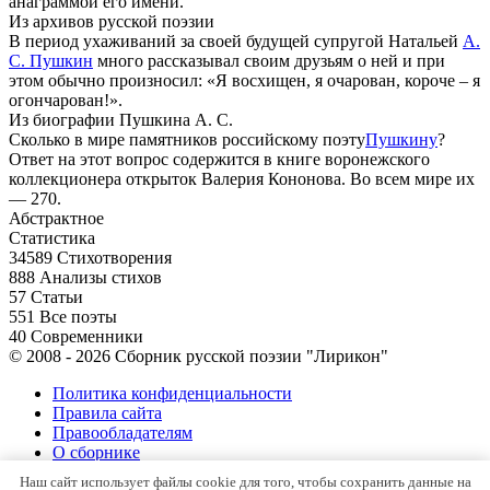
анаграммой его имени.
Из архивов русской поэзии
В период ухаживаний за своей будущей супругой Натальей
А.
С. Пушкин
много рассказывал своим друзьям о ней и при
этом обычно произносил: «Я восхищен, я очарован, короче – я
огончарован!».
Из биографии Пушкина А. С.
Сколько в мире памятников российскому поэту
Пушкину
?
Ответ на этот вопрос содержится в книге воронежского
коллекционера открыток Валерия Кононова. Во всем мире их
— 270.
Абстрактное
Статистика
34589
Стихотворения
888
Анализы стихов
57
Статьи
551
Все поэты
40
Современники
© 2008 - 2026 Сборник русской поэзии "Лирикон"
Политика конфиденциальности
Правила сайта
Правообладателям
О сборнике
Контакты
Наш сайт использует файлы cookie для того, чтобы сохранить данные на