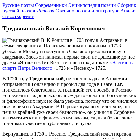
Русские поэты
Современники
Энциклопедия поэзии
Сборник
русской поэзии
Лирикон
Статьи о поэзии и литературе
Анализ
стихотворений
Тредиаковский Василий Кириллович
Родился в 1703 году в Астрахани, в
семье священника. По невыясненным причинам в 1723
убежал в Москву и поступил в Славяно-греко-латинскую
академию. Здесь он написал первые свои не дошедшие до нас
драмы «Язон» и «Тит Веспасианов сын», а также
«Элегию на
смерть Петра Великого»
1725 и «Песенку» 1725.
В 1726 году
Тредиаковский
, не кончив курса в Академии,
отправился в Голландию и пробыл два года в Гааге. Ему
приходилось бедствовать за границей: его просьба в Россию
«определить годовое жалованье» для окончании богословских
и философских наук не была уважена, потому что он числился
бежавшим из Академии. В Париже, куда он явился «шедши
пеш за крайней уже своей бедностию», он учился в Сорбонне
математическим и философским наукам, слушал богословие,
принимал участие в публичных диспутах.
Вернувшись в 1730 в Россию, Тредиаковский издал перевод