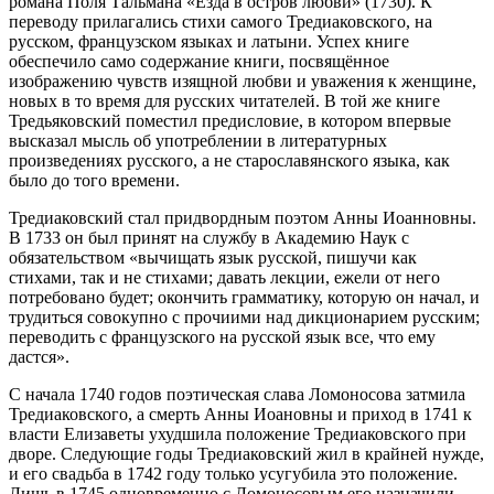
романа Поля Тальмана «Езда в остров любви» (1730). К
переводу прилагались стихи самого Тредиаковского, на
русском, французском языках и латыни. Успех книге
обеспечило само содержание книги, посвящённое
изображению чувств изящной любви и уважения к женщине,
новых в то время для русских читателей. В той же книге
Тредьяковский поместил предисловие, в котором впервые
высказал мысль об употреблении в литературных
произведениях русского, а не старославянского языка, как
было до того времени.
Тредиаковский стал придвордным поэтом Анны Иоанновны.
В 1733 он был принят на службу в Академию Наук с
обязательством «вычищать язык русской, пишучи как
стихами, так и не стихами; давать лекции, ежели от него
потребовано будет; окончить грамматику, которую он начал, и
трудиться совокупно с прочиими над дикционарием русским;
переводить с французского на русской язык все, что ему
дастся».
С начала 1740 годов поэтическая слава Ломоносова затмила
Тредиаковского, а смерть Анны Иоановны и приход в 1741 к
власти Елизаветы ухудшила положение Тредиаковского при
дворе. Следующие годы Тредиаковский жил в крайней нужде,
и его свадьба в 1742 году только усугубила это положение.
Лишь в 1745 одновременно с Ломоносовым его назначили