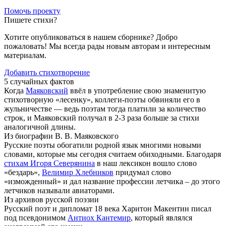
Помочь проекту
Пишете стихи?
Хотите опубликоваться в нашем сборнике? Добро
пожаловать! Мы всегда рады новым авторам и интересным
материалам.
Добавить стихотворение
5 случайных фактов
Когда
Маяковский
ввёл в употребление свою знаменитую
стихотворную «лесенку», коллеги-поэты обвиняли его в
жульничестве — ведь поэтам тогда платили за количество
строк, и Маяковский получал в 2-3 раза больше за стихи
аналогичной длины.
Из биографии В. В. Маяковского
Русские поэты обогатили родной язык многими новыми
словами, которые мы сегодня считаем обиходными. Благодаря
стихам Игоря Северянина
в наш лексикон вошло слово
«бездарь»,
Велимир Хлебников
придумал слово
«изможденный» и дал название профессии летчика – до этого
летчиков называли авиаторами.
Из архивов русской поэзии
Русский поэт и дипломат 18 века Харитон Макентин писал
под псевдонимом
Антиох Кантемир
, который являлся