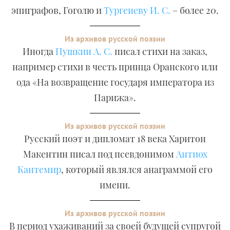
эпиграфов, Гоголю и
Тургеневу И. С.
– более 20.
Из архивов русской поэзии
Иногда
Пушкин А. С.
писал стихи на заказ,
например стихи в честь принца Оранского или
ода «На возвращение государя императора из
Парижа».
Из архивов русской поэзии
Русский поэт и дипломат 18 века Харитон
Макентин писал под псевдонимом
Антиох
Кантемир
, который являлся анаграммой его
имени.
Из архивов русской поэзии
В период ухаживаний за своей будущей супругой