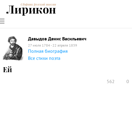
Лирикон
Сборник русской поэзии
РУССКИЕ
СОВРЕМЕННИКИ
ЭНЦИКЛОПЕДИЯ
СТАТЬИ О
АНАЛИЗ
ПОЭТЫ
ПОЭЗИИ
ПОЭЗИИ И
СТИХОТВОРЕНИЙ
ЛИТЕРАТУРЕ
Давыдов Денис Васильевич
27 июля 1784 - 22 апреля 1839
Полная биография
Все стихи поэта
Ей
562
0