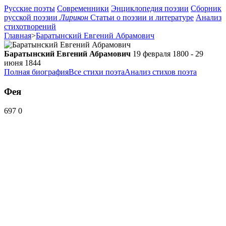
Русские поэты
Современники
Энциклопедия поэзии
Сборник
русской поэзии
Лирикон
Статьи о поэзии и литературе
Анализ
стихотворений
Главная
>
Баратынский Евгений Абрамович
Баратынский Евгений Абрамович
19 февраля 1800 - 29
июня 1844
Полная биография
Все стихи поэта
Анализ стихов поэта
Фея
697
0