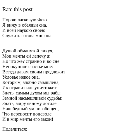
Rate this post
Порою ласковую Фею
Я вижу в обаяньи сна,
И всей наукою своею
Служить готова мне она.
Душой обманутой ликуя,
Мои мечты ей лепечу я;
Но что же? странно и во сне
Непокупное счастье мне:
Всегда дарам своим предложит
Условье некое она,
Которым, злобно смышлена,
Их отравит иль уничтожит.
Знать, самым духом мы рабы
Земной насмешливой судьбы;
Знать, миру явному дотоле
Наш бедный ум порабощен,
Что переносит поневоле
И в мир мечты его закон!
Поделиться: