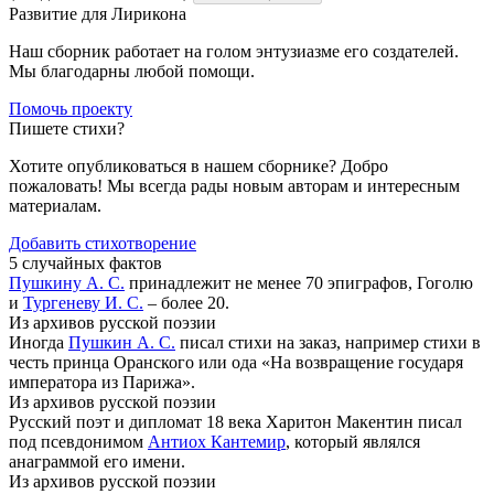
Развитие для Лирикона
Наш сборник работает на голом энтузиазме его создателей.
Мы благодарны любой помощи.
Помочь проекту
Пишете стихи?
Хотите опубликоваться в нашем сборнике? Добро
пожаловать! Мы всегда рады новым авторам и интересным
материалам.
Добавить стихотворение
5 случайных фактов
Пушкину А. С.
принадлежит не менее 70 эпиграфов, Гоголю
и
Тургеневу И. С.
– более 20.
Из архивов русской поэзии
Иногда
Пушкин А. С.
писал стихи на заказ, например стихи в
честь принца Оранского или ода «На возвращение государя
императора из Парижа».
Из архивов русской поэзии
Русский поэт и дипломат 18 века Харитон Макентин писал
под псевдонимом
Антиох Кантемир
, который являлся
анаграммой его имени.
Из архивов русской поэзии