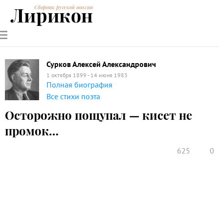
Лирикон
Сборник русской поэзии
РУССКИЕ
СОВРЕМЕННИКИ
ЭНЦИКЛОПЕДИЯ
СТАТЬИ О
АНАЛИЗ
ПОЭТЫ
ПОЭЗИИ
ПОЭЗИИ И
СТИХОТВОРЕНИЙ
ЛИТЕРАТУРЕ
Сурков Алексей Александрович
1 октября 1899 - 14 июня 1983
Полная биография
Все стихи поэта
Осторожно пощупал — кисет не
промок…
625
0