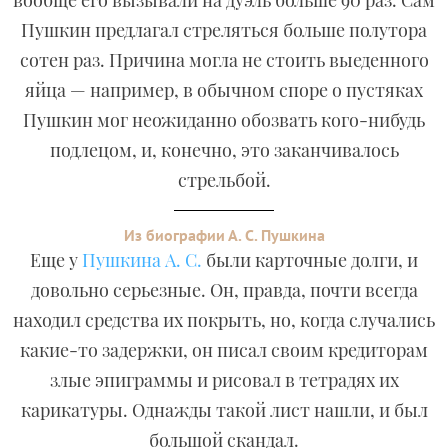
вообще его вызывали на дуэль больше 90 раз. Сам
Пушкин предлагал стреляться больше полутора
сотен раз. Причина могла не стоить выеденного
яйца — например, в обычном споре о пустяках
Пушкин мог неожиданно обозвать кого-нибудь
подлецом, и, конечно, это заканчивалось
стрельбой.
Из биографии А. С. Пушкина
Еще у
Пушкина А. С.
были карточные долги, и
довольно серьезные. Он, правда, почти всегда
находил средства их покрыть, но, когда случались
какие-то задержки, он писал своим кредиторам
злые эпиграммы и рисовал в тетрадях их
карикатуры. Однажды такой лист нашли, и был
большой скандал.