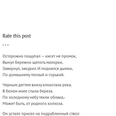
Rate this post
* * *
Осторожно пощупал — кисет не промок,
Вынул бережно щепоть махорки,
Завернул, закурил. И поднялся дымок,
По-домашнему теплый и горький.
Черным дегтем внизу клокотала река.
В белом инее стыла береза.
По холодному небу текли облака,-
Может быть, от родного колхоза.
Он устало присел на подрубленный ствол