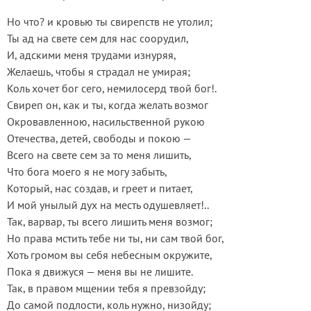
Но что? и кровью ты свирепств не утолил;
Ты ад на свете сем для нас соорудил,
И, адскими меня трудами изнуряя,
Желаешь, чтобы я страдал не умирая;
Коль хочет бог сего, немилосерд твой бог!.
Свиреп он, как и ты, когда желать возмог
Окровавленною, насильственной рукою
Отечества, детей, свободы и покою —
Всего на свете сем за то меня лишить,
Что бога моего я не могу забыть,
Который, нас создав, и греет и питает,
И мой унылый дух на месть одушевляет!..
Так, варвар, ты всего лишить меня возмог;
Но права мстить тебе ни ты, ни сам твой бог,
Хоть громом вы себя небесным окружите,
Пока я движуся — меня вы не лишите.
Так, в правом мщении тебя я превзойду;
До самой подлости, коль нужно, низойду;