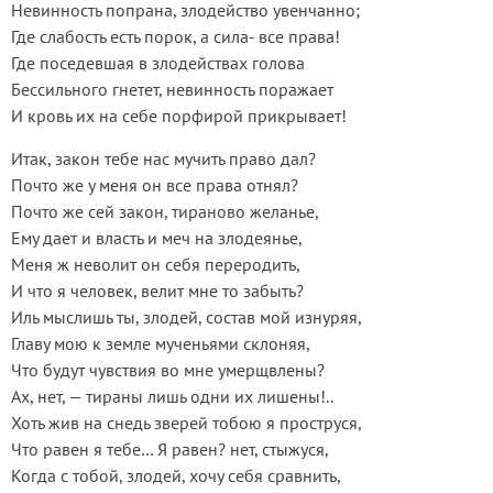
Невинность попрана, злодейство увенчанно;
Где слабость есть порок, а сила- все права!
Где поседевшая в злодействах голова
Бессильного гнетет, невинность поражает
И кровь их на себе порфирой прикрывает!
Итак, закон тебе нас мучить право дал?
Почто же у меня он все права отнял?
Почто же сей закон, тираново желанье,
Ему дает и власть и меч на злодеянье,
Меня ж неволит он себя переродить,
И что я человек, велит мне то забыть?
Иль мыслишь ты, злодей, состав мой изнуряя,
Главу мою к земле мученьями склоняя,
Что будут чувствия во мне умерщвлены?
Ах, нет, — тираны лишь одни их лишены!..
Хоть жив на снедь зверей тобою я проструся,
Что равен я тебе… Я равен? нет, стыжуся,
Когда с тобой, злодей, хочу себя сравнить,