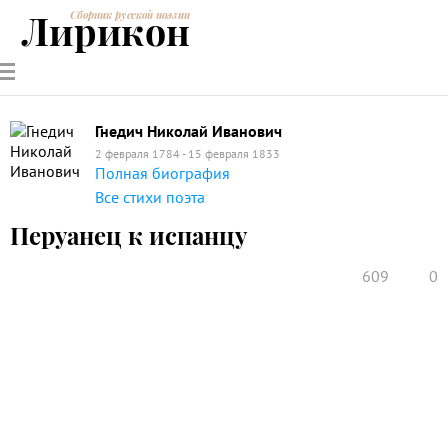
Лирикон
Сборник русской поэзии
РУССКИЕ
СОВРЕМЕННИКИ
ЭНЦИКЛОПЕДИЯ
СТАТЬИ О
АНАЛИЗ
ПОЭТЫ
ПОЭЗИИ
ПОЭЗИИ И
СТИХОТВОРЕНИЙ
ЛИТЕРАТУРЕ
Гнедич Николай Иванович
2 февраля 1784 - 15 февраля 1833
Полная биография
Все стихи поэта
Перуанец к испанцу
609
0