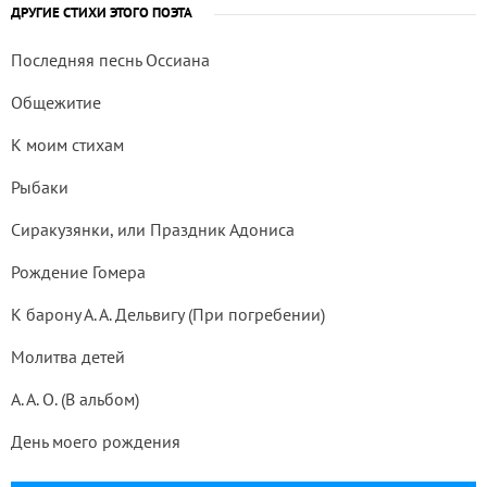
ДРУГИЕ СТИХИ ЭТОГО ПОЭТА
Последняя песнь Оссиана
Общежитие
К моим стихам
Рыбаки
Сиракузянки, или Праздник Адониса
Рождение Гомера
К барону А. А. Дельвигу (При погребении)
Молитва детей
А. А. О. (В альбом)
День моего рождения