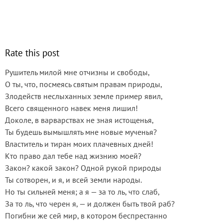
Rate this post
Рушитель милой мне отчизны и свободы,
О ты, что, посмеясь святым правам природы,
Злодейств неслыханных земле пример явил,
Всего священного навек меня лишил!
Доколе, в варварствах не зная истощенья,
Ты будешь вымышлять мне новые мученья?
Властитель и тиран моих плачевных дней!
Кто право дал тебе над жизнию моей?
Закон? какой закон? Одной рукой природы
Ты сотворен, и я, и всей земли народы.
Но ты сильней меня; а я — за то ль, что слаб,
За то ль, что черен я, — и должен быть твой раб?
Погибни же сей мир, в котором беспрестанно