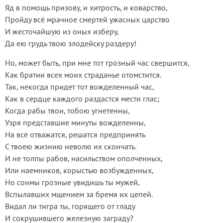
Яд в помощь призову, и хитрость, и коварство,
Пройду всё мрачное смертей ужасных царство
И жесточайшую из оных изберу,
Да ею грудь твою злодейску раздеру!
Но, может быть, при мне тот грозный час свершится,
Как братии всех моих страданье отомстится.
Так, некогда придет тот вожделенный час,
Как в сердце каждого раздастся мести глас;
Когда рабы твои, тобою угнетенны,
Узря представшие минуты вожделенны,
На всё отважатся, решатся предпринять
С твоею жизнию неволю их скончать.
И не толпы рабов, насильством ополченных,
Или наемников, корыстью возбужденных,
Но сонмы грозные увидишь ты мужей,
Вспылавших мщением за бремя их цепей.
Видал ли тигра ты, горящего от гладу
И сокрушившего железную заграду?