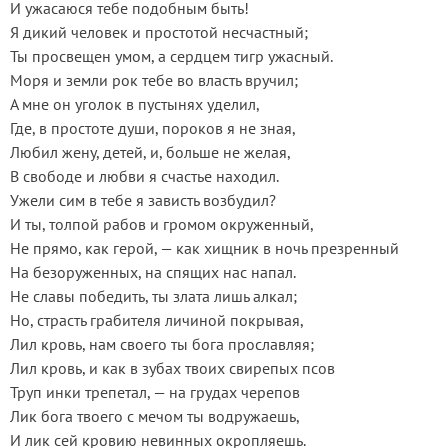
И ужасаюся тебе подобным быть!
Я дикий человек и простотой несчастный;
Ты просвещен умом, а сердцем тигр ужасный.
Моря и земли рок тебе во власть вручил;
А мне он уголок в пустынях уделил,
Где, в простоте души, пороков я не зная,
Любил жену, детей, и, больше не желая,
В свободе и любви я счастье находил.
Ужели сим в тебе я зависть возбудил?
И ты, толпой рабов и громом окруженный,
Не прямо, как герой, — как хищник в ночь презренный
На безоруженных, на спящих нас напал.
Не славы победить, ты злата лишь алкал;
Но, страсть грабителя личиной покрывая,
Лил кровь, нам своего ты бога прославляя;
Лил кровь, и как в зубах твоих свирепых псов
Труп инки трепетал, — на грудах черепов
Лик бога твоего с мечом ты водружаешь,
И лик сей кровию невинных окропляешь.