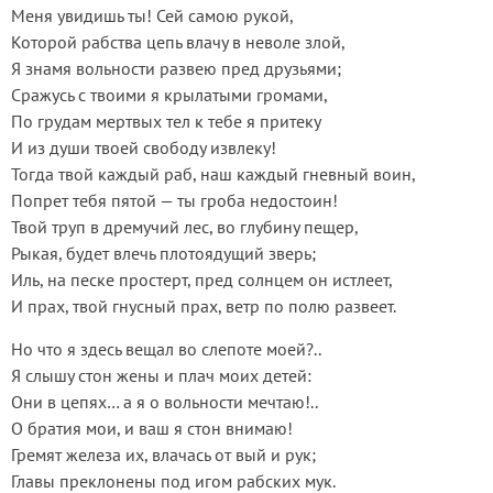
Меня увидишь ты! Сей самою рукой,
Которой рабства цепь влачу в неволе злой,
Я знамя вольности развею пред друзьями;
Сражусь с твоими я крылатыми громами,
По грудам мертвых тел к тебе я притеку
И из души твоей свободу извлеку!
Тогда твой каждый раб, наш каждый гневный воин,
Попрет тебя пятой — ты гроба недостоин!
Твой труп в дремучий лес, во глубину пещер,
Рыкая, будет влечь плотоядущий зверь;
Иль, на песке простерт, пред солнцем он истлеет,
И прах, твой гнусный прах, ветр по полю развеет.
Но что я здесь вещал во слепоте моей?..
Я слышу стон жены и плач моих детей:
Они в цепях… а я о вольности мечтаю!..
О братия мои, и ваш я стон внимаю!
Гремят железа их, влачась от вый и рук;
Главы преклонены под игом рабских мук.