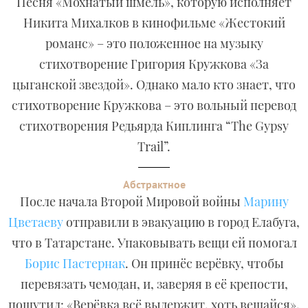
Песня «Мохнатый шмель», которую исполняет
Никита Михалков в кинофильме «Жестокий
романс» – это положенное на музыку
стихотворение Григория Кружкова «За
цыганской звездой». Однако мало кто знает, что
стихотворение Кружкова – это вольный перевод
стихотворения Редьярда Киплинга “The Gypsy
Trail”.
Абстрактное
После начала Второй Мировой войны
Марину
Цветаеву
отправили в эвакуацию в город Елабуга,
что в Татарстане. Упаковывать вещи ей помогал
Борис Пастернак
. Он принёс верёвку, чтобы
перевязать чемодан, и, заверяя в её крепости,
пошутил: «Верёвка всё выдержит, хоть вешайся».