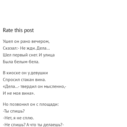
Rate this post
Ушел он рано вечером,
Сказал:- Не жди. Дела…
Шел первый снег. И улица
Была белым-бела.
В киоске он у девушки
Спросил стакан вина.
«Дела…- твердил он мысленно,-
И не моя вина».
Но позвонил он с площади:
-Ты спишь?
-Нет, я не сплю.
-Не спишь? А что ты делаешь?-