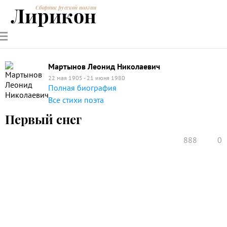
Лирикон
Сборник русской поэзии
РУССКИЕ
СОВРЕМЕННИКИ
ЭНЦИКЛОПЕДИЯ
СТАТЬИ О
АНАЛИЗ
ПОЭТЫ
ПОЭЗИИ
ПОЭЗИИ И
СТИХОТВОРЕНИЙ
ЛИТЕРАТУРЕ
Мартынов Леонид Николаевич
22 мая 1905 - 21 июня 1980
Полная биография
Все стихи поэта
Первый снег
888
0