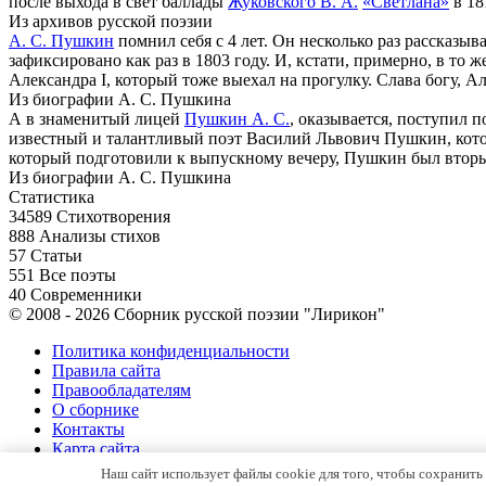
после выхода в свет баллады
Жуковского В. А.
«Светлана»
в 18
Из архивов русской поэзии
А. С. Пушкин
помнил себя с 4 лет. Он несколько раз рассказыв
зафиксировано как раз в 1803 году. И, кстати, примерно, в т
Александра I, который тоже выехал на прогулку. Слава богу, А
Из биографии А. С. Пушкина
А в знаменитый лицей
Пушкин А. С.
, оказывается, поступил 
известный и талантливый поэт Василий Львович Пушкин, котор
который подготовили к выпускному вечеру, Пушкин был вторы
Из биографии А. С. Пушкина
Статистика
34589
Стихотворения
888
Анализы стихов
57
Статьи
551
Все поэты
40
Современники
© 2008 - 2026 Сборник русской поэзии "Лирикон"
Политика конфиденциальности
Правила сайта
Правообладателям
О сборнике
Контакты
Карта сайта
Наш сайт использует файлы cookie для того, чтобы сохранить