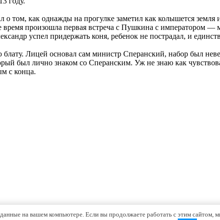
13 году.
ал о том, как однажды на прогулке заметил как колышется земля
о же время произошла первая встреча с Пушкина с императором —
лександр успел придержать коня, ребенок не пострадал, и единст
по блату. Лицей основал сам министр Сперанский, набор был нев
ый был лично знаком со Сперанским. Уж не знаю как чувствова
м с конца.
 данные на вашем компьютере. Если вы продолжаете работать с этим сайтом, м