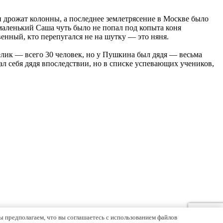
 и дрожат колонны, а последнее землетрясение в Москве было
 маленький Саша чуть было не попал под копыта коня
венный, кто перепугался не на шутку — это няня.
елик — всего 30 человек, но у Пушкина был дядя — весьма
л себя дядя впоследствии, но в списке успевающих учеников,
ы предполагаем, что вы соглашаетесь с использованием файлов