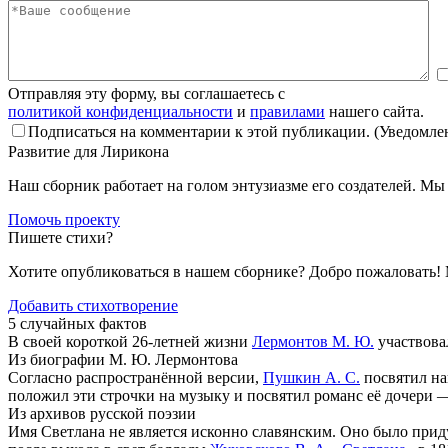
Отправляя эту форму, вы соглашаетесь с
политикой конфиденциальности
и
правилами
нашего сайта.
Подписаться на комментарии к этой публикации. (Уведомлен
Развитие для Лирикона
Наш сборник работает на голом энтузиазме его создателей. М
Помочь проекту
Пишете стихи?
Хотите опубликоваться в нашем сборнике? Добро пожаловать!
Добавить стихотворение
5 случайных фактов
В своей короткой 26-летней жизни
Лермонтов М. Ю.
участвова
Из биографии М. Ю. Лермонтова
Согласно распространённой версии,
Пушкин А. С.
посвятил на
положил эти строчки на музыку и посвятил романс её дочери 
Из архивов русской поэзии
Имя Светлана не является исконно славянским. Оно было при