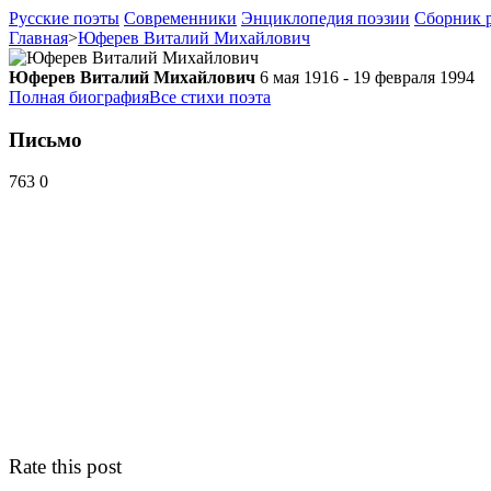
Русские поэты
Современники
Энциклопедия поэзии
Сборник р
Главная
>
Юферев Виталий Михайлович
Юферев Виталий Михайлович
6 мая 1916 - 19 февраля 1994
Полная биография
Все стихи поэта
Письмо
763
0
Rate this post