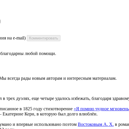
ия на e-mail)
Комментировать
ы благодарны любой помощи.
 Мы всегда рады новым авторам и интересным материалам.
л в трех дуэлях, еще четыре удалось избежать, благодаря здрав
писанное в 1825 году стихотворение
«Я помню чудное мгновенье
— Екатерине Керн, в которую был долго влюблён.
думано и впервые использовано поэтом
Востоковым А. Х.
в рома