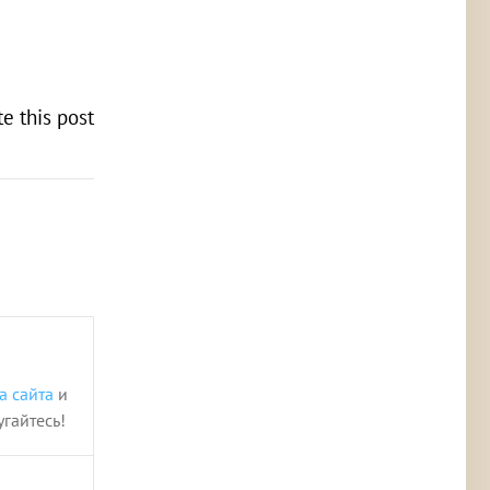
te this post
а сайта
и
угайтесь!