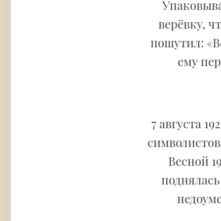
Упаковыва
верёвку, ч
пошутил: «В
ему пер
7 августа 19
символистов
Весной 19
поднялась 
недоуме