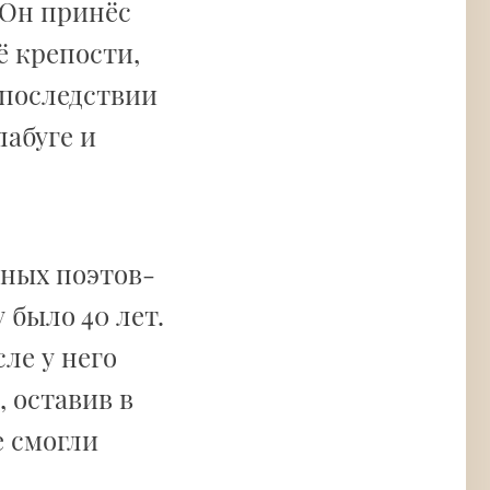
 Он принёс
ё крепости,
Впоследствии
лабуге и
етных поэтов-
у было 40 лет.
сле у него
, оставив в
е смогли