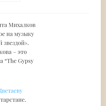
ита Михалков
ое на музыку
 звездой».
кова – это
а “The Gypsy
Цветаеву
атарстане.