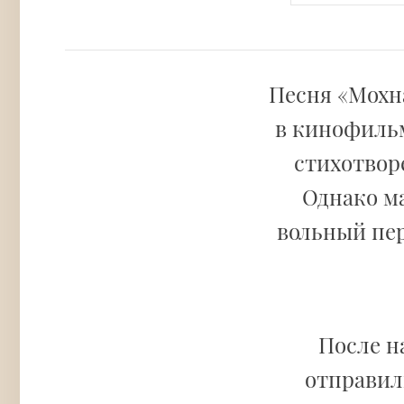
Песня «Мохн
в кинофильм
стихотвор
Однако ма
вольный пер
После н
отправили