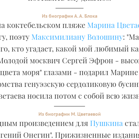
Из биографии А. А. Блока
а коктебельском пляже
Марина Цвета
гу, поэту
Максимилиану Волошину
: "М
го, кто угадает, какой мой любимый ка
Молодой москвич Сергей Эфрон - высок
цвета моря" глазами - подарил Марине
омства генуэзскую сердоликовую бусин
ветаева носила потом с собой всю жизн
Из биографии М. Цветаевой
дным произведением для
Пушкина
стал
вгений Онегин". Прижизненные издани