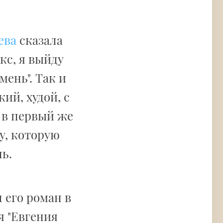
ева
сказала
акс, я выйду
мень". Так и
ий, худой, с
 в первый же
у, которую
ь.
 его роман в
я "Евгения