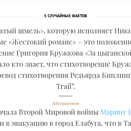
5 СЛУЧАЙНЫХ ФАКТОВ
атый шмель», которую исполняет Ник
е «Жестокий романс» – это положенн
ение Григория Кружкова «За цыганской
ло кто знает, что стихотворение Круж
евод стихотворения Редьярда Киплинг
Trail”.
Абстрактное
ачала Второй Мировой войны
Марину 
 в эвакуацию в город Елабуга, что в Т