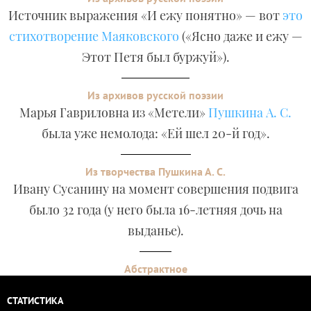
Источник выражения «И ежу понятно» — вот
это
стихотворение Маяковского
(«Ясно даже и ежу —
Этот Петя был буржуй»).
Из архивов русской поэзии
Марья Гавриловна из «Метели»
Пушкина А. С.
была уже немолода: «Ей шел 20-й год».
Из творчества Пушкина А. С.
Ивану Сусанину на момент совершения подвига
было 32 года (у него была 16-летняя дочь на
выданье).
Абстрактное
СТАТИСТИКА