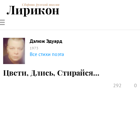
Лирикон
Сборник русской поэзии
РУССКИЕ
СОВРЕМЕННИКИ
ЭНЦИКЛОПЕДИЯ
СТАТЬИ О
АНАЛИЗ
ПОЭТЫ
ПОЭЗИИ
ПОЭЗИИ И
СТИХОТВОРЕНИЙ
ЛИТЕРАТУРЕ
Дэлюж Эдуард
1973
Все стихи поэта
Цвети, Длись, Стирайся…
292
0