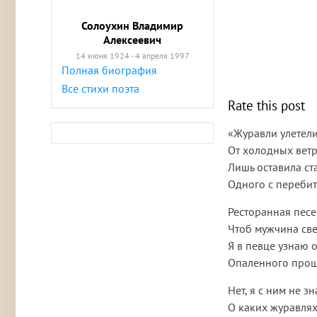
Солоухин Владимир
Алексеевич
14 июня 1924 - 4 апреля 1997
Полная биография
Все стихи поэта
Rate this post
«Журавли улетели
От холодных ветр
Лишь оставила ста
Одного с переби
Ресторанная песе
Чтоб мужчина све
Я в певце узнаю 
Опаленного прош
Нет, я с ним не 
О каких журавлях 