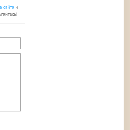
а сайта
и
угайтесь!