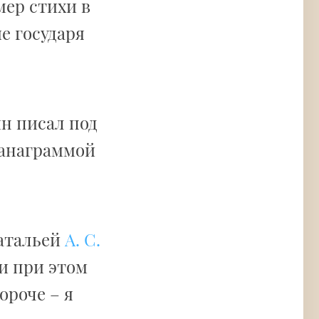
мер стихи в
е государя
ин писал под
 анаграммой
Натальей
А. С.
и при этом
ороче – я