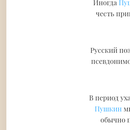
Иногда
Пуш
честь при
Русский поэ
псевдоним
В период ух
Пушкин
мн
обычно п