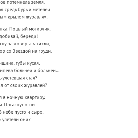
ов потемнела земля.
я средь бурь и метелей
тым крылом журавля».
нка. Пошлый мотивчик.
 добивай, береди!
глу разговоры затихли,
р со Звездой на груди.
щина, губы кусая,
рипева больней и больней…
ь улетевшая стая?
л от своих журавлей?
я в ночную квартиру.
. Погаснут огни.
В небе пусто и сыро.
 улетели они?