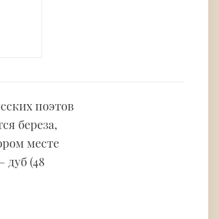
усских поэтов
ся береза,
ором месте
 дуб (48