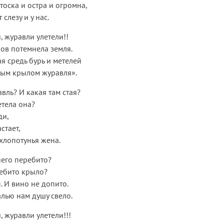
тоска и остра и огромна,
слезу и у нас.
, журавли улетели!!
ов потемнела земля.
я средь бурь и метелей
тым крылом журавля».
вль? И какая там стая?
етела она?
ди,
стает,
хлопотунья жена.
него перебито?
ребито крыло?
. И вино не допито.
лью нам душу свело.
, журавли улетели!!!