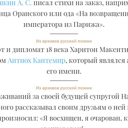
кин А. С.
писал стихи на заказ, напри
нца Оранского или ода «На возвращени
императора из Парижа».
Из архивов русской поэзии
т и дипломат 18 века Харитон Макент
ом
Антиох Кантемир
, который являлся
его имени.
Из архивов русской поэзии
аживаний за своей будущей супругой 
ого рассказывал своим друзьям о ней 
роизносил: «Я восхищен, я очарован, к