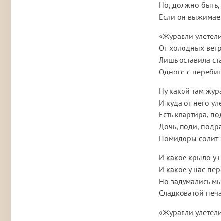
Но, должно быть, 
Если он выжимает 
«Журавли улетели
От холодных ветр
Лишь оставила ста
Одного с переби
Ну какой там жура
И куда от него ул
Есть квартира, по
Дочь, поди, подра
Помидоры солит 
И какое крыло у 
И какое у нас пе
Но задумались мы
Сладковатой печа
«Журавли улетели