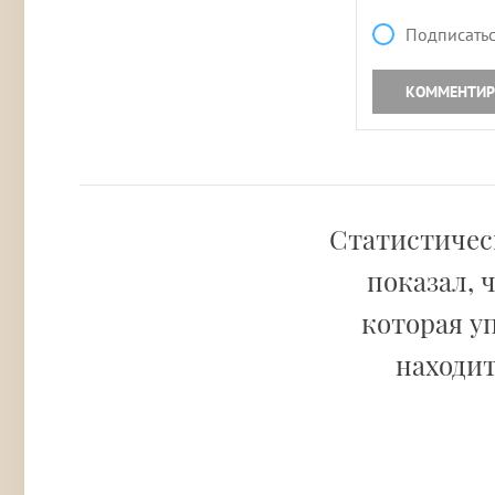
Подписатьс
КОММЕНТИР
Статистическ
показал, 
которая у
находит