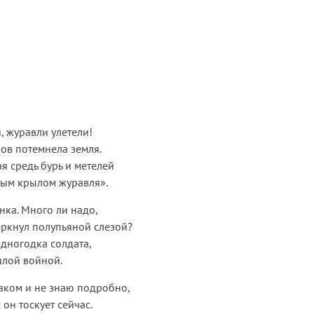
, журавли улетели!
ов потемнела земля.
я средь бурь и метелей
тым крылом журавля».
нка. Много ли надо,
ркнул полупьяной слезой?
одногодка солдата,
лой войной.
знаком и не знаю подробно,
он тоскует сейчас.