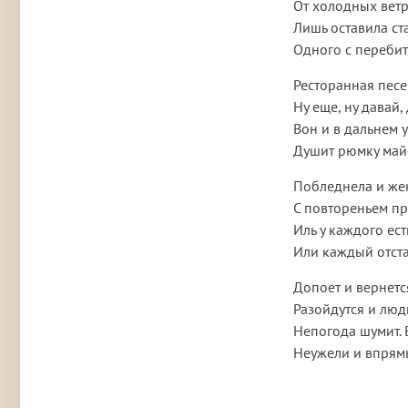
От холодных ветр
Лишь оставила ста
Одного с переби
Ресторанная песе
Ну еще, ну давай,
Вон и в дальнем у
Душит рюмку майо
Побледнела и жен
С повтореньем п
Иль у каждого ест
Или каждый отста
Допоет и вернетс
Разойдутся и люди
Непогода шумит. 
Неужели и впрямь