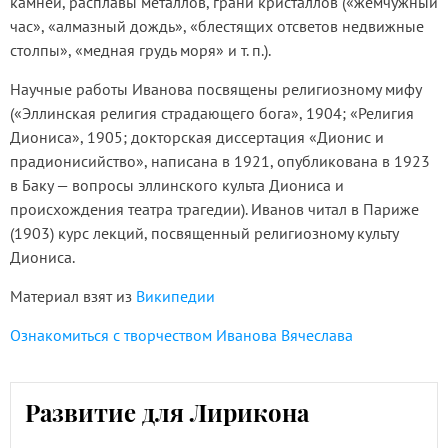
камней, расплавы металлов, грани кристаллов («жемчужный
час», «алмазный дождь», «блестящих отсветов недвижные
столпы», «медная грудь моря» и т. п.).
Научные работы Иванова посвящены религиозному мифу
(«Эллинская религия страдающего бога», 1904; «Религия
Диониса», 1905; докторская диссертация «Дионис и
прадионисийство», написана в 1921, опубликована в 1923
в Баку — вопросы эллинского культа Диониса и
происхождения театра трагедии). Иванов читал в Париже
(1903) курс лекций, посвященный религиозному культу
Диониса.
Материал взят из
Википедии
Ознакомиться с творчеством Иванова Вячеслава
Развитие для Лирикона