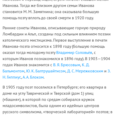
Иванова. Тогда же близким другом семьи Иванова
становится М. М. Замятнина; она оказывала большую
помощь поэту вплоть до своей смерти в 1920 году.
Ранние сонеты Иванова, описывающие горную природу
Ломбардии и Альп, созданы под сильным влиянием поэзии
католического мистицизма. Первое выступление в печати
Иванова-поэта относится к 1898 году (большую помощь
оказал тогда молодому поэту
Владимир Соловьёв
, с
которым Иванов познакомился в 1896 году). В 1903—1904
годах Иванов знакомится с
В. Я. Брюсовым
,
К. Д.
Бальмонтом
,
Ю. К. Балтрушайтисом
,
Д. С. Мережковским
и
З.
Н. Гиппиус
,
А. А. Блоком
.
В 1905 году поэт поселился в Петербурге; его квартира в
доме на углу Таврической и Тверской (дом 1) улиц
(«башня»), в которой по средам собирался кружок
младосимволистов, была одним из идейных центров
русского символизма, «творческой лабораторией» поэтов; в