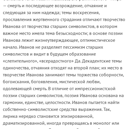
— смерть и последующее возрождение, отчаяние и
следующая за ним надежда; темы воскресения,
прославления жертвенного страдания отличают творчество
Иванова от творчества старших символистов, в котором
важное место имела тема безысходности; в основе поэзии
Иванова лежит жизнеутверждающее, оптимистическое
начало. Иванов не разделяет пессимизм старших
символистов и видит в будущем образование
«слепительного», «всерадостного» Да. Декадентские темы
одиночества, отчаяния отходят на второй план; их место в
творчестве Иванова занимают темы торжества соборности,
богоискания, богоявления, мистической любви,
одолевающей смерть. В отличие от импрессионистской
поэзии старших символистов, поэзия Иванова основана на
гармонии, единстве, целостности. Иванов пытается найти
собственно-символистские средства выражения. Так,
лирика нередко становится эпизированной,
драматизированной, иногда превращаясь в монолог или