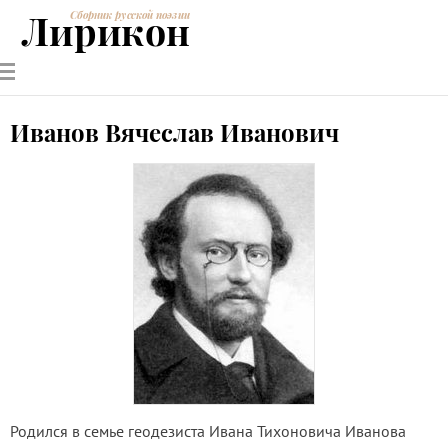
Лирикон
Сборник русской поэзии
РУССКИЕ
СОВРЕМЕННИКИ
ЭНЦИКЛОПЕДИЯ
СТАТЬИ О
АНАЛИЗ
ПОЭТЫ
ПОЭЗИИ
ПОЭЗИИ И
СТИХОТВОРЕНИЙ
ЛИТЕРАТУРЕ
Иванов Вячеслав Иванович
Родился в семье геодезиста Ивана Тихоновича Иванова