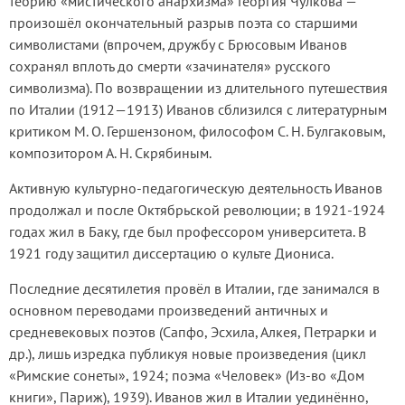
теорию «мистического анархизма» Георгия Чулкова —
произошёл окончательный разрыв поэта со старшими
символистами (впрочем, дружбу с Брюсовым Иванов
сохранял вплоть до смерти «зачинателя» русского
символизма). По возвращении из длительного путешествия
по Италии (1912—1913) Иванов сблизился с литературным
критиком М. О. Гершензоном, философом С. Н. Булгаковым,
композитором А. Н. Скрябиным.
Активную культурно-педагогическую деятельность Иванов
продолжал и после Октябрьской революции; в 1921-1924
годах жил в Баку, где был профессором университета. В
1921 году защитил диссертацию о культе Диониса.
Последние десятилетия провёл в Италии, где занимался в
основном переводами произведений античных и
средневековых поэтов (Сапфо, Эсхила, Алкея, Петрарки и
др.), лишь изредка публикуя новые произведения (цикл
«Римские сонеты», 1924; поэма «Человек» (Из-во «Дом
книги», Париж), 1939). Иванов жил в Италии уединённо,