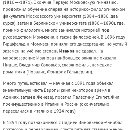
(1816—-1871). Окончив Первую Московскую гимназию,
продолжил обучение сперва на историко-филологическом
факультете Московского университета (1884—1886, два
курса), затем в Берлинском университете (1886—1890), где,
помимо филологии, много занимался историей под
руководством Моммзена, а также философией. В 1896 году
Гиршфельд и Моммзен приняли его диссертацию, но устный
экзамен на учёную степень
Иванов
не сдавал. На
мировоззрение Иванова наибольшее влияние оказали
Ницше, Владимир Соловьёв, славянофилы, немецкие
романтики (Новалис, Фридрих Гёльдерлин).
Много путешествовал — начиная с 1891 года объехал
значительную часть Европы (жил некоторое время в
Афинах, затем в Женеве), посетил Палестину, Египет. Жил
преимущественно в Италии и России (окончательно
переселился в Италию в 1924 году).
В 1894 году познакомился с Лидией Зиновьевой-Аннибал,
поэтессой и переводчицей, спустя пять лет ставшей женой