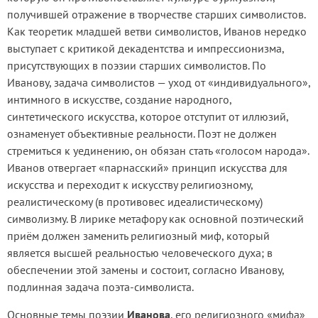
получившей отражение в творчестве старших символистов.
Как теоретик младшей ветви символистов, Иванов нередко
выступает с критикой декадентства и импрессионизма,
присутствующих в поэзии старших символистов. По
Иванову, задача символистов — уход от «индивидуального»,
интимного в искусстве, создание народного,
синтетического искусства, которое отступит от иллюзий,
ознаменует объективные реальности. Поэт не должен
стремиться к уединению, он обязан стать «голосом народа».
Иванов отвергает «парнасский» принцип искусства для
искусства и переходит к искусству религиозному,
реалистическому (в противовес идеалистическому)
символизму. В лирике метафору как основной поэтический
приём должен заменить религиозный миф, который
является высшей реальностью человеческого духа; в
обеспечении этой замены и состоит, согласно Иванову,
подлинная задача поэта-символиста.
Основные темы поэзии
Иванова
, его религиозного «мифа»