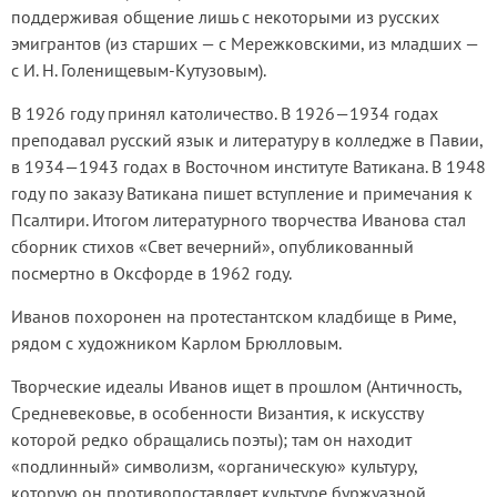
поддерживая общение лишь с некоторыми из русских
эмигрантов (из старших — с Мережковскими, из младших —
с И. Н. Голенищевым-Кутузовым).
В 1926 году принял католичество. В 1926—1934 годах
преподавал русский язык и литературу в колледже в Павии,
в 1934—1943 годах в Восточном институте Ватикана. В 1948
году по заказу Ватикана пишет вступление и примечания к
Псалтири. Итогом литературного творчества Иванова стал
сборник стихов «Свет вечерний», опубликованный
посмертно в Оксфорде в 1962 году.
Иванов похоронен на протестантском кладбище в Риме,
рядом с художником Карлом Брюлловым.
Творческие идеалы Иванов ищет в прошлом (Античность,
Средневековье, в особенности Византия, к искусству
которой редко обращались поэты); там он находит
«подлинный» символизм, «органическую» культуру,
которую он противопоставляет культуре буржуазной,