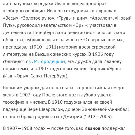
литературных «средах» Иванов видел прообраз
«соборных» общин. Иванов сотрудничал в журналах
«Весы», «Золотое руно», «Труды и дни», «Аполлон», «Новый
Путь», руководил издательством «Оры»; участвовал в
деятельности Петербургского религиозно-философского
общества, публиковался в альманахе «Северные цветы»,
преподавал (1910—1911) историю древнегреческой
литературы на Высших женских курсах. В 1906 году
сблизился с
С. М. Городецким
; эта дружба дала Иванову
новые темы, и в 1907 году он выпустил сборник «Эрос»
(Изд. «Оры», Санкт-Петербург).
Большим ударом для поэта стала скоропостижная смерть
жены в 1907 году. После этого поэт глубоко ушёл в
теософию и мистику. В 1910 году женился на своей
падчерице Вере Шварсалон, дочери Зиновьевой-Аннибал;
от этого брака родился сын Дмитрий (1912—2003).
В 1907—1908 годах — после того, как
Иванов
поддержал