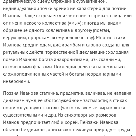
драматическую сцену. Отражение субъективной,
индивидуальной точки зрения не характерно для поэзии
Иванова. Чаще встречается изложение от третьего лица или
от имени некоего коллектива («мы»); иногда мы видим
обращение одного коллектива к другому (поэтам,
верующим, пророкам, всему человечеству). Многие стихи
Иванова сродни одам, дифирамбам и словно созданы для
ритуальных действ, торжественной декламации; холодная
поэзия Иванова богата анахронизмами, изысканными,
отточенными фразами. Последние делятся на несколько
сложноподчинённых частей и богаты неординарными
инверсиями.
Поэзия Иванова статична, предметна, величава, не напевна,
динамизм чужд её «богослужебной» застылости; в стихах
почти отсутствуют глаголы (часто сказуемые выражаются
существительными и др.). Из стихотворных размеров
Иванов предпочитает ямб и хорей. Пейзажи Иванова
обычно бездвижны, описывают неживую природу — груды