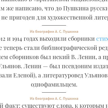
 Там же написано, что до Пушкина русск
 не пригоден для художественной лите
Из биографии А. С. Пушкина
912 и 1914 годах выходили сборники
сти
е теперь стали библиографической ред
ем сборников был некий В. Ленин, а 
 Ульянов. Ленин — был псевдоним изда
звали Еленой), а литературовед Ульяно
однофамильцем.
Из биографии А. С. Пушкина
 факт: существуют слова, к которым