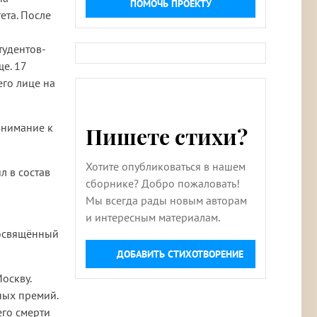
ПОМОЧЬ ПРОЕКТУ
ета. После
тудентов-
е. 17
его лице на
внимание к
Пишете стихи?
Хотите опубликоваться в нашем
л в состав
сборнике? Добро пожаловать!
Мы всегда рады новым авторам
и интересным материалам.
посвящённый
ДОБАВИТЬ СТИХОТВОРЕНИЕ
оскву.
ных премий.
его смерти