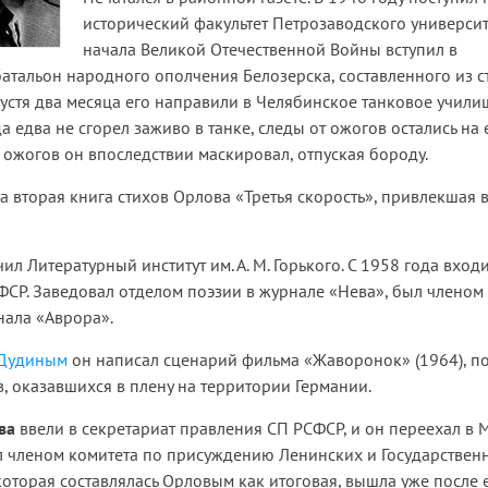
исторический факультет Петрозаводского университ
начала Великой Отечественной Войны вступил в
атальон народного ополчения Белозерска, составленного из с
устя два месяца его направили в Челябинское танковое училищ
 едва не сгорел заживо в танке, следы от ожогов остались на 
 ожогов он впоследствии маскировал, отпуская бороду.
а вторая книга стихов Орлова «Третья скорость», привлекшая 
ил Литературный институт им. А. М. Горького. C 1958 года входи
СР. Заведовал отделом поэзии в журнале «Нева», был членом
нала «Аврора».
. Дудиным
он написал сценарий фильма «Жаворонок» (1964), 
в, оказавшихся в плену на территории Германии.
ва
ввели в секретариат правления СП РСФСР, и он переехал в М
л членом комитета по присуждению Ленинских и Государствен
которая составлялась Орловым как итоговая, вышла уже после 