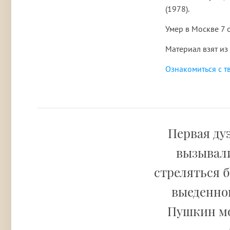
(1978).
Умер в Москве 7 
Материал взят из
Ознакомиться с т
Первая ду
вызывали
стреляться б
выеденног
Пушкин мо