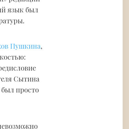
ий язык был
ратуры.
хов Пушкина
,
костью:
предисловие
теля Сытина
в был просто
 невозможно