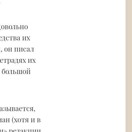
.
довольно
едства их
, он писал
етрадях их
л большой
азывается,
ан (хотя и в
ии» редакции