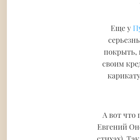
Еще у
П
серьезны
покрыть, 
своим кре
карикату
А вот что
Евгений Оне
стихах). Та