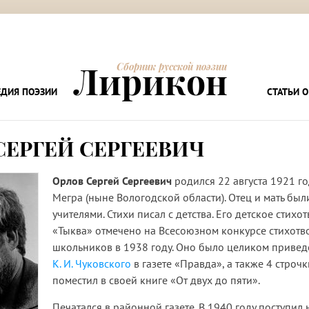
Лирикон
Сборник русской поэзии
ДИЯ ПОЭЗИИ
СТАТЬИ О
СЕРГЕЙ СЕРГЕЕВИЧ
Орлов Сергей Сергеевич
родился 22 августа 1921 го
Мегра (ныне Вологодской области). Отец и мать был
учителями. Стихи писал с детства. Его детское стихо
«Тыква» отмечено на Всесоюзном конкурсе стихот
школьников в 1938 году. Оно было целиком приведе
К. И. Чуковского
в газете «Правда», а также 4 строчк
поместил в своей книге «От двух до пяти».
Печатался в районной газете. В 1940 году поступил 