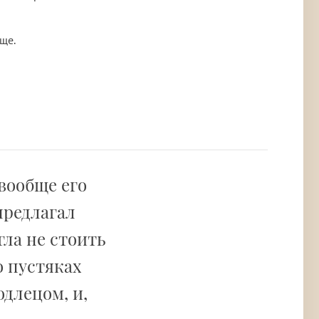
ще.
 вообще его
предлагал
гла не стоить
о пустяках
длецом, и,