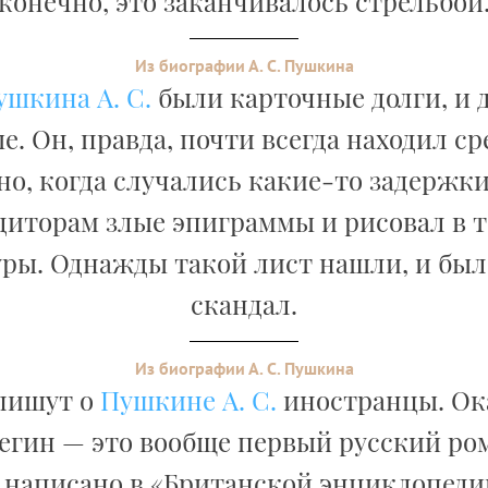
конечно, это заканчивалось стрельбой
Из биографии А. С. Пушкина
ушкина А. С.
были карточные долги, и 
е. Он, правда, почти всегда находил ср
но, когда случались какие-то задержки
диторам злые эпиграммы и рисовал в т
ры. Однажды такой лист нашли, и бы
скандал.
Из биографии А. С. Пушкина
 пишут о
Пушкине А. С.
иностранцы. Ок
гин — это вообще первый русский ром
к написано в «Британской энциклопед