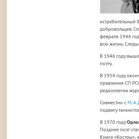
истребительный б
добровольцев. Сп
февраля 1944 года
всю жизнь. Следы
В 1946 году вышл
поэту.
В 1954 году оконч
правления СП РСФ
редколлегии жур
Совместно с
М. А
подвигу танкисто
В 1970 году
Орло
Позднее поэт ста
Книга «Костры», 