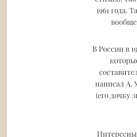
1961 года.
вообще
В России в 1
которы
составител
написал А.
(его дочку 
Интересный