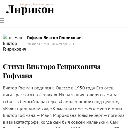
Лирикон
Сборник русской поэзии
РУССКИЕ
СОВРЕМЕННИКИ
ЭНЦИКЛОПЕДИЯ
СТАТЬИ О
АНАЛИЗ
ПОЭТЫ
ПОЭЗИИ
ПОЭЗИИ И
СТИХОТВОРЕНИЙ
ЛИТЕРАТУРЕ
Гофман Виктор Генрихович
20 июля 1950 - 30 октября 2015
Стихи Виктора Генриховича
Гофмана
Виктор Гофман родился в Одессе в 1950 году. Его отец
писал рассказы о летчиках. Их названия говорят сами за
себя — «Летный характер», «Самолет подбит под целью»,
«Взлет продолжается», «Крылатая семья». Его жена и мама
Виктор Гофмана — Майя Мироновна Гольденберг — погибла
в авиакатастрофе, когда сын был совсем маленьким. Сам