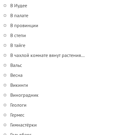
В Иудее
В палате
В провинции
В степи
В тайге
В чахлой комнате вянут растения…
Вальс
Весна
Викинги
Виноградник
Геологи
Гермес
Гимнастёрки
Гольдберг