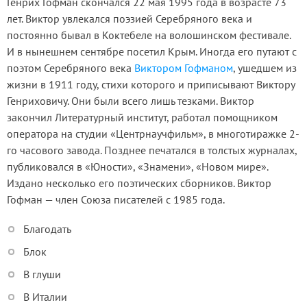
Генрих Гофман скончался 22 мая 1995 года в возрасте 73
лет. Виктор увлекался поэзией Серебряного века и
постоянно бывал в Коктебеле на волошинском фестивале.
И в нынешнем сентябре посетил Крым. Иногда его путают с
поэтом Серебряного века
Виктором Гофманом
, ушедшем из
жизни в 1911 году, стихи которого и приписывают Виктору
Генриховичу. Они были всего лишь тезками. Виктор
закончил Литературный институт, работал помощником
оператора на студии «Центрнаучфильм», в многотиражке 2-
го часового завода. Позднее печатался в толстых журналах,
публиковался в «Юности», «Знамени», «Новом мире».
Издано несколько его поэтических сборников. Виктор
Гофман — член Союза писателей с 1985 года.
Благодать
Блок
В глуши
В Италии