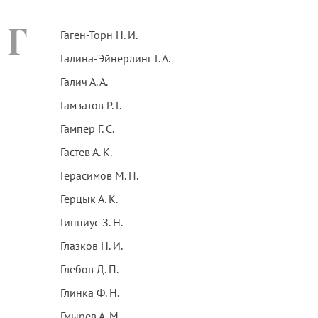
Г
Гаген-Торн Н. И.
Галина-Эйнерлинг Г. А.
Галич А. А.
Гамзатов Р. Г.
Гампер Г. С.
Гастев А. К.
Герасимов М. П.
Герцык А. К.
Гиппиус З. Н.
Глазков Н. И.
Глебов Д. П.
Глинка Ф. Н.
Гмырев А. М.