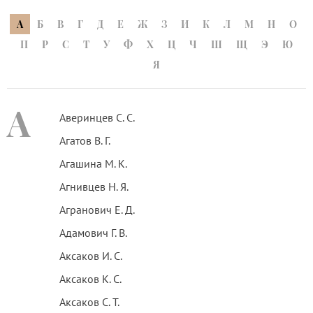
А
Б
В
Г
Д
Е
Ж
З
И
К
Л
М
Н
О
П
Р
С
Т
У
Ф
Х
Ц
Ч
Ш
Щ
Э
Ю
Я
А
Аверинцев С. С.
Агатов В. Г.
Агашина М. К.
Агнивцев Н. Я.
Агранович Е. Д.
Адамович Г. В.
Аксаков И. С.
Аксаков К. С.
Аксаков С. Т.