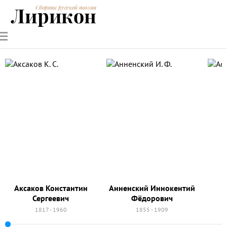
Лирикон
Сборник русской поэзии
РУССКИЕ
СОВРЕМЕННИКИ
ЭНЦИКЛОПЕДИЯ
СТАТЬИ О
АНАЛИЗ
ПОЭТЫ
ПОЭЗИИ
ПОЭЗИИ И
СТИХОТВОРЕНИЙ
ЛИТЕРАТУРЕ
Аксаков Константин
Анненский Иннокентий
Сергеевич
Фёдорович
1817 - 1960
1855 - 1909