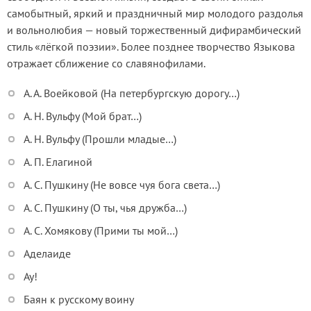
самобытный, яркий и праздничный мир молодого раздолья
и вольнолюбия — новый торжественный дифирамбический
стиль «лёгкой поэзии». Более позднее творчество Языкова
отражает сближение со славянофилами.
А. А. Воейковой (На петербургскую дорогу…)
А. Н. Вульфу (Мой брат…)
А. Н. Вульфу (Прошли младые…)
А. П. Елагиной
А. С. Пушкину (Не вовсе чуя бога света…)
А. С. Пушкину (О ты, чья дружба…)
А. С. Хомякову (Прими ты мой…)
Аделаиде
Ау!
Баян к русскому воину