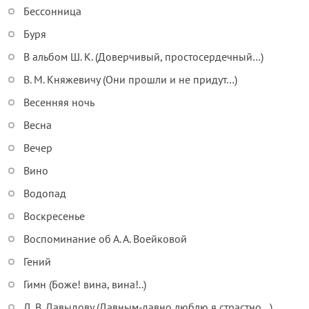
Бессонница
Буря
В альбом Ш. К. (Доверчивый, простосердечный…)
В. М. Княжевичу (Они прошли и не придут…)
Весенняя ночь
Весна
Вечер
Вино
Водопад
Воскресенье
Воспоминание об А. А. Воейковой
Гений
Гимн (Боже! вина, вина!..)
Д. В. Давыдову (Давным-давно люблю я страстно…)