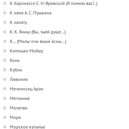
К баронессе Е. Н. Вревской (Я помню вас!..)
К няне А. С. Пушкина
К халату
К. К. Яниш (Вы, чьей душе…)
К… (Милы очи ваши ясны…)
Катеньке Мойер
Конь
Кубок
Ливония
Меченосец Аран
Мечтания
Молитва
Море
Морское купанье