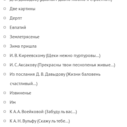
Две картины
Дерпт
Евпатий
Землетрясенье
Зима пришла
И. В. Киреевскому (Щеки нежно пурпуровы…)
И. С. Аксакову (Прекрасны твои песнопенья живые…)
Из послания Д. В. Давыдову (Жизни баловень
счастливый…)
Извиненье
Им
К А. А. Воейковой (Забуду ль вас…)
К А. Н. Вульфу (Скажу ль тебе…)