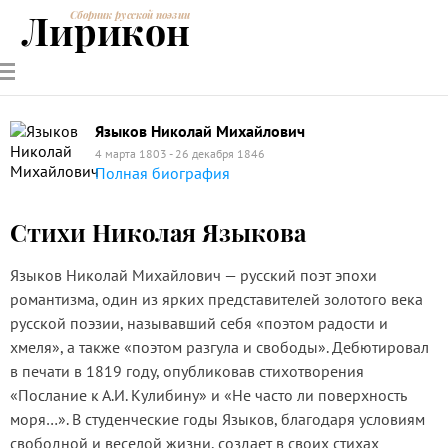
Лирикон
Сборник русской поэзии
РУССКИЕ
СОВРЕМЕННИКИ
ЭНЦИКЛОПЕДИЯ
СТАТЬИ О
АНАЛИЗ
ПОЭТЫ
ПОЭЗИИ
ПОЭЗИИ И
СТИХОТВОРЕНИЙ
ЛИТЕРАТУРЕ
Языков Николай Михайлович
4 марта 1803 - 26 декабря 1846
Полная биография
Стихи Николая Языкова
Языков Николай Михайлович — русский поэт эпохи
романтизма, один из ярких представителей золотого века
русской поэзии, называвший себя «поэтом радости и
хмеля», а также «поэтом разгула и свободы». Дебютировал
в печати в 1819 году, опубликовав стихотворения
«Послание к А.И. Кулибину» и «Не часто ли поверхность
моря…». В студенческие годы Языков, благодаря условиям
свободной и веселой жизни, создает в своих стихах