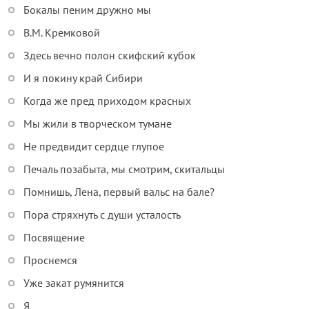
Бокалы пеним дружно мы
В.М. Кремковой
Здесь вечно полон скифский кубок
И я покину край Сибири
Когда же пред приходом красных
Мы жили в творческом тумане
Не предвидит сердце глупое
Печаль позабыта, мы смотрим, скитальцы
Помнишь, Лена, первый вальс на бале?
Пора стряхнуть с души усталость
Посвящение
Проснемся
Уже закат румянится
Я