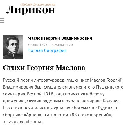
Лирикон
Сборник русской поэзии
РУССКИЕ
СОВРЕМЕННИКИ
ЭНЦИКЛОПЕДИЯ
СТАТЬИ О
АНАЛИЗ
ПОЭТЫ
ПОЭЗИИ
ПОЭЗИИ И
СТИХОТВОРЕНИЙ
ЛИТЕРАТУРЕ
Маслов Георгий Владимирович
3 июня 1895 - 14 марта 1920
Полная биография
Стихи Георгия Маслова
Русский поэт и литературовед, пушкинист. Маслов Георгий
Владимирович был слушателем знаменитого Пушкинского
семинария. Весной 1918 года примкнул к белому
движению, служил рядовым в охране адмирала Колчака.
Его стихи печатались в журналах «Богема» и «Рудин», в
сборнике «Арион», в антологии «88 стихотворений»,
альманахе «Елань».