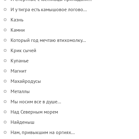
И у тигра есть камышовое логово…
Казнь
Камни
Который год мечтаю втихомолку…
Крик сычей
Купанье
Магнит
Махайродусы
Металлы
Мы носим все в душе…
Над Северным морем
Найденыш
Нам, привыкшим на оргиях…