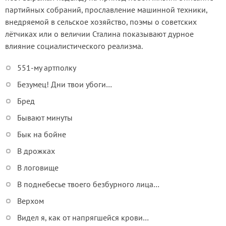
партийных собраний, прославление машинной техники,
внедряемой в сельское хозяйство, поэмы о советских
лётчиках или о величии Сталина показывают дурное
влияние социалистического реализма.
551-му артполку
Безумец! Дни твои убоги…
Бред
Бывают минуты
Бык на бойне
В дрожках
В логовище
В поднебесье твоего безбурного лица…
Верхом
Видел я, как от напрягшейся крови…