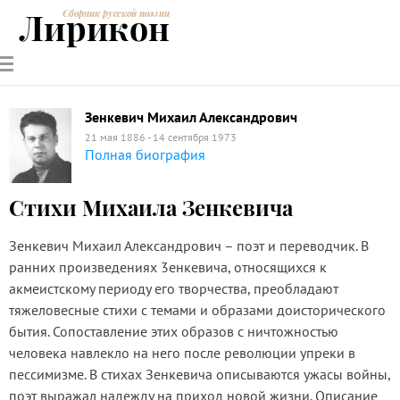
Лирикон
Сборник русской поэзии
РУССКИЕ
СОВРЕМЕННИКИ
ЭНЦИКЛОПЕДИЯ
СТАТЬИ О
АНАЛИЗ
ПОЭТЫ
ПОЭЗИИ
ПОЭЗИИ И
СТИХОТВОРЕНИЙ
ЛИТЕРАТУРЕ
Зенкевич Михаил Александрович
21 мая 1886 - 14 сентября 1973
Полная биография
Стихи Михаила Зенкевича
Зенкевич Михаил Александрович – поэт и переводчик. В
ранних произведениях 3енкевича, относящихся к
акмеистскому периоду его творчества, преобладают
тяжеловесные стихи с темами и образами доисторического
бытия. Сопоставление этих образов с ничтожностью
человека навлекло на него после революции упреки в
пессимизме. В стихах Зенкевича описываются ужасы войны,
поэт выражал надежду на приход новой жизни. Описание