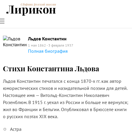
Лирикон
Сборник русской поэзии
РУССКИЕ
СОВРЕМЕННИКИ
ЭНЦИКЛОПЕДИЯ
СТАТЬИ О
АНАЛИЗ
ПОЭТЫ
ПОЭЗИИ
ПОЭЗИИ И
СТИХОТВОРЕНИЙ
ЛИТЕРАТУРЕ
Льдов Константин
1 мая 1862 - 3 февраля 1937
Полная биография
Стихи Константина Льдова
Льдов Константин печатался с конца 1870-х гг. как автор
юмористических стихов и назидательной поэзии для детей.
Настоящее имя — Витольд-Константин Николаевич
Розенблюм. В 1915 г. уехал из России и больше не вернулся;
жил во Франции и Бельгии. Опубликовал в Брюсселе книги
о русских поэтах XIX века.
Астра