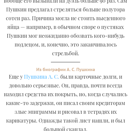
вообще его вызывали на дуэль больше 90 раз. Сам
Пушкин предлагал стреляться больше полутора
сотен раз. Причина могла не стоить выеденного
яйца — например, в обычном споре о пустяках
Пушкин мог неожиданно обозвать кого-нибудь
подлецом, и, конечно, это заканчивалось
стрельбой.
Из биографии А. С. Пушкина
Еще у
Пушкина А. С.
были карточные долги, и
довольно серьезные. Он, правда, почти всегда
находил средства их покрыть, но, когда случались
какие-то задержки, он писал своим кредиторам
злые эпиграммы и рисовал в тетрадях их
карикатуры. Однажды такой лист нашли, и был
большой скандал.