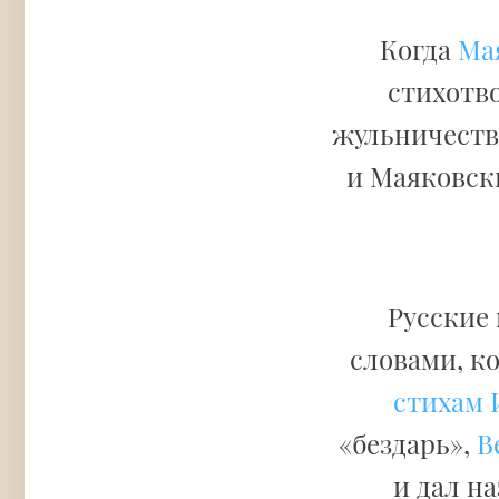
Когда
Ма
стихотво
жульничестве
и Маяковски
Русские
словами, к
стихам 
«бездарь»,
В
и дал н