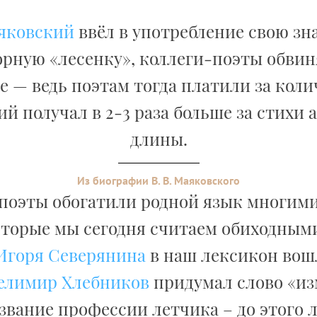
яковский
ввёл в употребление свою з
рную «лесенку», коллеги-поэты обвин
 — ведь поэтам тогда платили за коли
й получал в 2-3 раза больше за стихи
длины.
Из биографии В. В. Маяковского
 поэты обогатили родной язык многим
оторые мы сегодня считаем обиходными
Игоря Северянина
в наш лексикон вош
елимир Хлебников
придумал слово «и
азвание профессии летчика – до этого 