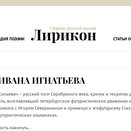
Лирикон
Сборник русской поэзии
ДИЯ ПОЭЗИИ
СТАТЬИ О
ИВАНА ИГНАТЬЕВА
сильевич – русский поэт Серебряного века, критик и теоретик 
ель, возглавлявший петербургское футуристическое движение 
комился с Игорем Северянином и примкнул к эгофутуризму. Стих
футуристических альманахах.
ость накинуть…