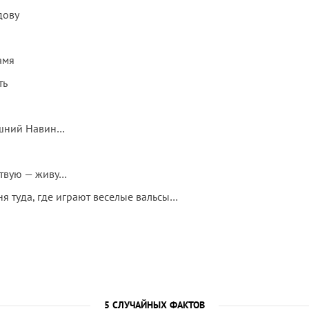
дову
амя
ть
яшний Навин…
твую — живу…
ня туда, где играют веселые вальсы…
5 СЛУЧАЙНЫХ ФАКТОВ