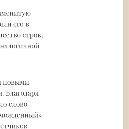
наменитую
яли его в
чество строк,
 аналогичной
и новыми
. Благодаря
ло слово
зможденный»
летчиков