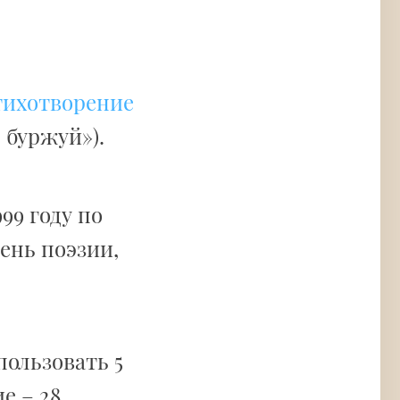
тихотворение
 буржуй»).
99 году по
нь поэзии,
ользовать 5
е – 28.