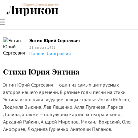
Лирикон
Сборник русской поэзии
РУССКИЕ
СОВРЕМЕННИКИ
ЭНЦИКЛОПЕДИЯ
СТАТЬИ О
АНАЛИЗ
ПОЭТЫ
ПОЭЗИИ
ПОЭЗИИ И
СТИХОТВОРЕНИЙ
ЛИТЕРАТУРЕ
Энтин Юрий Сергеевич
21 августа 1935
Полная биография
Стихи Юрия Энтина
Энтин Юрий Сергеевич — один из самых цитируемых
авторов нашего времени. В разные годы песни на стихи
Энтина исполняли ведущие певцы страны: Иосиф Кобзон,
Людмила Зыкина, Лев Лещенко, Алла Пугачева, Лариса
Долина, а также — популярные артисты театра и кино:
Аркадий Райкин, Андрей Миронов, Михаил Боярский, Олег
Анофриев, Людмила Гурченко, Анатолий Папанов.