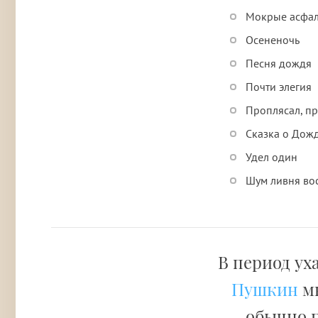
Мокрые асфал
Осененочь
Песня дождя
Почти элегия
Проплясал, п
Сказка о Дож
Удел один
Шум ливня во
В период ух
Пушкин
мн
обычно п