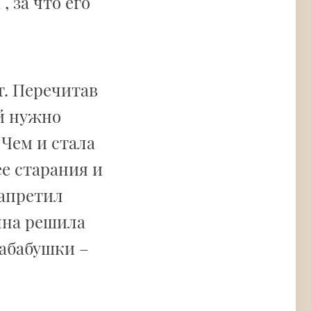
а
, за что его
т. Перечитав
ей нужно
 Чем и стала
е старания и
запретил
нна решила
абабушки –