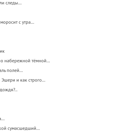
ли следы…
моросит с утра…
ик
по набережной тёмной…
аль полей…
 Эшери и как строго…
 дождя?..
ца…
такой сумасшедший…