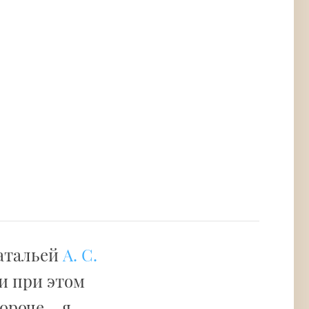
Натальей
А. С.
и при этом
ороче – я