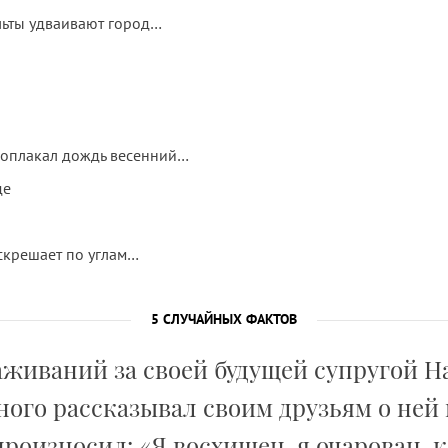
ьты удваивают город…
роплакал дождь весенний…
де
скрешает по углам…
5 СЛУЧАЙНЫХ ФАКТОВ
аживаний за своей будущей супругой 
ого рассказывал своим друзьям о ней 
роизносил: «Я восхищен, я очарован, к