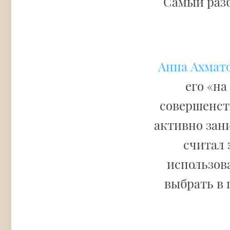
Самый раз
Анна Ахмат
его «на
совершенств
активно зан
считал 
использов
выбрать в