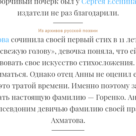
борчивый почерк был у
Сергея Есенин
издатели не раз благодарили.
Из архивов русской поэзии
ова
сочинила своей первый стих в 11 ле
 свежую голову», девочка поняла, что 
овать свое искусство стихосложения.
иматься. Однако отец Анны не оценил е
это тратой времени. Именно поэтому 
ать настоящую фамилию — Горенко. А
 псевдоним девичью фамилию своей пр
Ахматова.