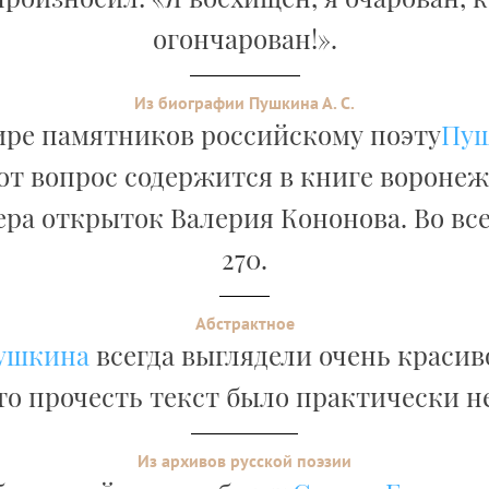
огончарован!».
Из биографии Пушкина А. С.
ире памятников российскому поэту
Пу
от вопрос содержится в книге вороне
ра открыток Валерия Кононова. Во вс
270.
Абстрактное
ушкина
всегда выглядели очень красив
то прочесть текст было практически 
Из архивов русской поэзии