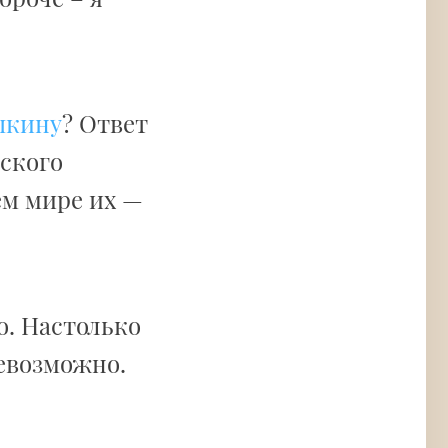
шкину
? Ответ
жского
ем мире их —
о. Настолько
невозможно.