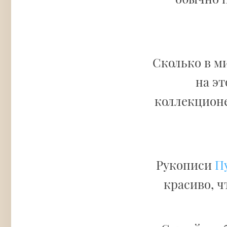
Сколько в м
на эт
коллекционе
Рукописи
П
красиво, ч