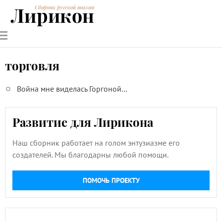
Лирикон
Сборник русской поэзии
РУССКИЕ
СОВРЕМЕННИКИ
ЭНЦИКЛОПЕДИЯ
СТАТЬИ О
АНАЛИЗ
ПОЭТЫ
ПОЭЗИИ
ПОЭЗИИ И
СТИХОТВОРЕНИЙ
ЛИТЕРАТУРЕ
торговля
Война мне виделась Горгоной…
Развитие для Лирикона
Наш сборник работает на голом энтузиазме его
создателей. Мы благодарны любой помощи.
ПОМОЧЬ ПРОЕКТУ