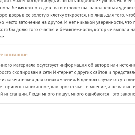
яд ли сможет когда-нибудь испытать подобное чувства. Но в ее
 пора безмятежного детства и отрочества, наполненная удиви
оро дверь в ее золотую клетку откроется, но лишь для того, чт
но место заточения на другое. И нет никакой уверенности, что
хотя бы долю того счастья и безмятежности, которые выпали н
ме.
анного материала осутствует информация об авторе или источни
росто скопирован в сети Интернет с других сайтов и представл
 исключительно для ознакомления. В данном случае отсутствие
ет принять написанное, как просто чье-то мнение, а не как исти
й инстанции. Люди много пишут, много ошибаются - это закон