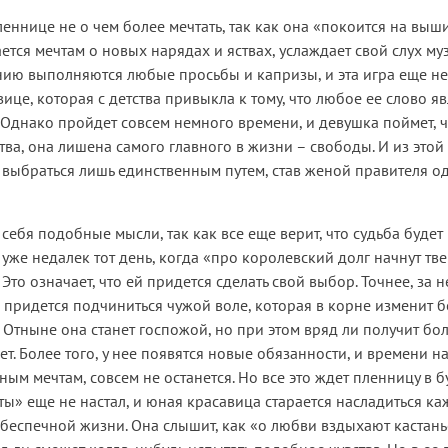
леннице не о чем более мечтать, так как она «покоится на выш
ется мечтам о новых нарядах и яствах, услаждает свой слух му
ию выполняются любые просьбы и капризы, и эта игра еще не
ице, которая с детства привыкла к тому, что любое ее слово яв
. Однако пройдет совсем немного времени, и девушка поймет, ч
тва, она лишена самого главного в жизни – свободы. И из этой
я выбраться лишь единственным путем, став женой правителя о
себя подобные мысли, так как все еще верит, что судьба будет
 уже недалек тот день, когда «про королевский долг начнут тв
Это означает, что ей придется сделать свой выбор. Точнее, за н
и придется подчиниться чужой воле, которая в корне изменит 
 Отныне она станет госпожой, но при этом вряд ли получит бо
т. Более того, у нее появятся новые обязанности, и времени на
ным мечтам, совсем не останется. Но все это ждет пленницу в б
ты» еще не настал, и юная красавица старается насладиться к
беспечной жизни. Она слышит, как «о любви вздыхают кастань