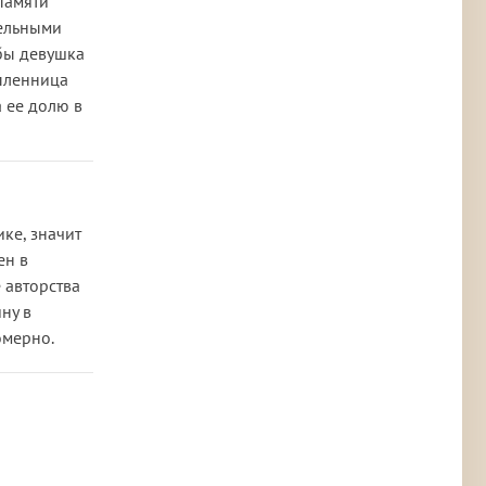
 памяти
тельными
обы девушка
 пленница
а ее долю в
ке, значит
ен в
 авторства
ну в
омерно.