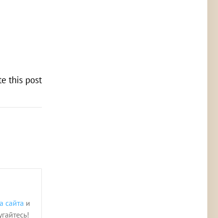
te this post
!
а сайта
и
угайтесь!