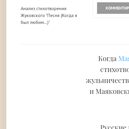
Анализ стихотворения
КОММЕНТИР
Жуковского "Песня (Когда я
был любим…)"
Когда
Ма
стихотво
жульничестве
и Маяковски
Русские