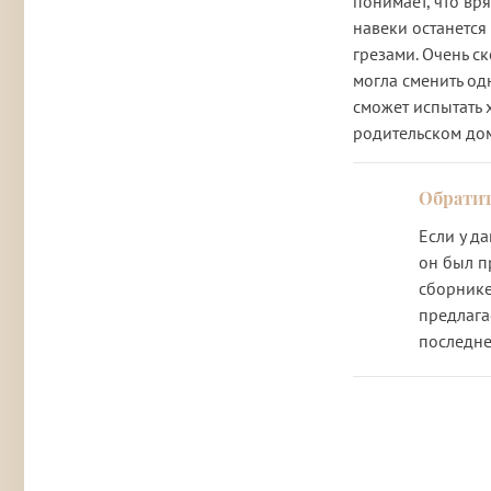
понимает, что вр
навеки останется
грезами. Очень ск
могла сменить од
сможет испытать 
родительском до
Если у д
он был п
сборнике
предлага
последне