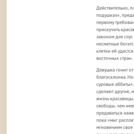
Действительно, п
подушках», преда
первому требован
прискучить красав
законом для слуг
несметные богатс
клетки ей удастс
восточных стран.
Девушка гонит от 
благосклонна. Но
суровые аббаты». 
сделают другие, 
жизнь красавицы.
свободы, чем имее
предаваться наив
пока «миг распла
мгновением свое 