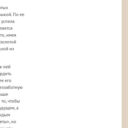
итых
зыкой. По ее
 успела
ляется
то, имея
 золотой
дной из
 к ней
ердить
ее его
беззаботную
льше
 то, чтобы
удущем, а
аждым
еты», но