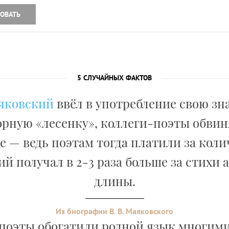
ОВАТЬ
5 СЛУЧАЙНЫХ ФАКТОВ
яковский
ввёл в употребление свою з
рную «лесенку», коллеги-поэты обвин
 — ведь поэтам тогда платили за коли
й получал в 2-3 раза больше за стихи
длины.
Из биографии В. В. Маяковского
 поэты обогатили родной язык многим