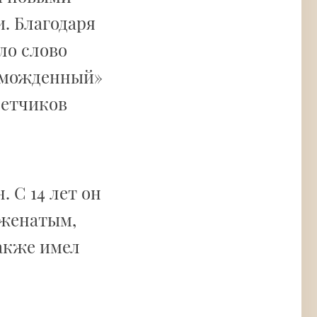
. Благодаря
ло слово
зможденный»
летчиков
 С 14 лет он
 женатым,
также имел