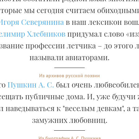
оторые мы сегодня считаем обиходными
Игоря Северянина
в наш лексикон вош
елимир Хлебников
придумал слово «и
азвание профессии летчика – до этого 
называли авиаторами.
Из архивов русской поэзии
то
Пушкин А. С.
был очень любвеобилен.
сещать публичные дома. И, уже будучи
 наведываться к "веселым девкам", а 
замужних любовниц.
Из биографии А. С. Пушкина