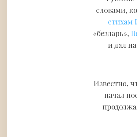
словами, к
стихам 
«бездарь»,
В
и дал н
Известно, ч
начал по
продолжал