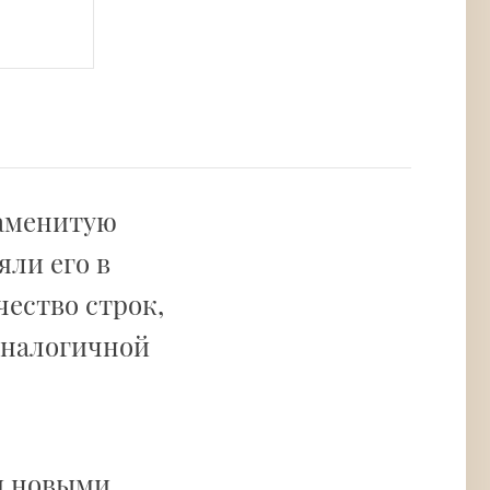
наменитую
яли его в
чество строк,
 аналогичной
и новыми