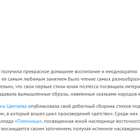
получила прекрасное домашнее воспитание и неоднократно
о ее самым любимым занятием было чтение самых разнообразн
ельно, что свои первые стихи юная поэтесса посвящала литер
оздавала вымышленные образы, навеянные сказками народов 
на Цветаева
опубликовала свой дебютный сборник стихов по
», в который вошел цикл произведений «детство». Среди них 
аллада
«Пленница»
, посвященная юной наследнице восточного
 восхищается своим заточением, получая истинное наслаждени