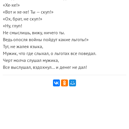
«Хе-хе!»
«Вот и хе-хе! Ты — скуп!»
«Ох, брат, не скуп!»
«Ну, глуп!
Не смыслишь, вижу, ничего ты.
Ведь опосля войны пойдут какие льготы!»
Тут, не жалея языка,
Мужик, что где слыхал, о льготах все поведал.
Черт молча слушал мужика,
Все выслушал, вздохнул… и денег не дал!