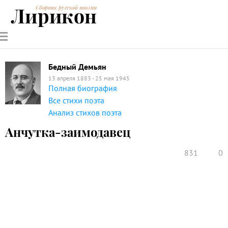
Лирикон
Сборник русской поэзии
РУССКИЕ
СОВРЕМЕННИКИ
ЭНЦИКЛОПЕДИЯ
СТАТЬИ О
АНАЛИЗ
ПОЭТЫ
ПОЭЗИИ
ПОЭЗИИ И
СТИХОТВОРЕНИЙ
ЛИТЕРАТУРЕ
Бедный Демьян
13 апреля 1883 - 25 мая 1945
Полная биография
Все стихи поэта
Анализ стихов поэта
Анчутка-заимодавец
831
0