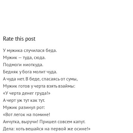
Rate this post
У мужика случилася беда.
Мужик — туда, сюда.
Подмоги ниоткуда.
Бедняк у бога молит чуда.
А чуда нет. В беде, спасаясь от сумы,
Мужик готов у черта взять взаймы:
«У черта денег груда!»
А черт уж тут как тут.
Мужик разинул рот:
«Вот легок на помине!
Анчутка, выручи! Пришел совсем капут.
Дела: хоть вешайся на первой же осине!»