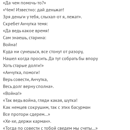
«Да чем помочь-то?»
«Чем! Известно: дай деньжат!
Зря деньги у тебя, слыхал-от я, лежат».
Скребет Анчутка темя:
«Да ведь какое время!
Сам знаешь, старина:
Война!
Куда ни сунешься, все стонут от разору,
Нашел когда просить. Да тут собрать бы впору
Хоть старые долги!»
«Анчутка, помоги!
Верь совести, Анчутка,
Весь долг верну сполна».
«Война!»
«Так ведь война, гляди какая, шутка!
Как немцев сокрушим, так с этих басурман
Все протори сдерем…»
«Хе-хе, держи карман».
«Тогда по совести с тобой сведем мы счеты…»