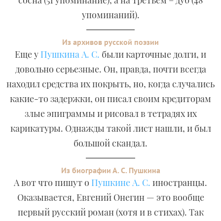
сосна (51 упоминание), а на третьем – дуб (48
упоминаний).
Из архивов русской поэзии
Еще у
Пушкина А. С.
были карточные долги, и
довольно серьезные. Он, правда, почти всегда
находил средства их покрыть, но, когда случались
какие-то задержки, он писал своим кредиторам
злые эпиграммы и рисовал в тетрадях их
карикатуры. Однажды такой лист нашли, и был
большой скандал.
Из биографии А. С. Пушкина
А вот что пишут о
Пушкине А. С.
иностранцы.
Оказывается, Евгений Онегин — это вообще
первый русский роман (хотя и в стихах). Так