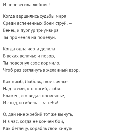
И перевесила любовь!
Когда вершились судьбы мира
Среди вспененных боем струй, —
Венец и пурпур триумвира
Ты променял на поцелуй.
Когда одна черта делила
В веках величье и позор, —
Ты повернул свое кормило,
Чтоб раз взглянуть в желанный взор.
Как нимб, Любовь, твое сиянье
Над всеми, кто погиб, любя!
Блажен, кто ведал посмеянье,
И стыд, и гибель — за тебя!
О, дай мне жребий тот же вынуть,
И в час, когда не кончен бой,
Как беглецу, корабль свой кинуть