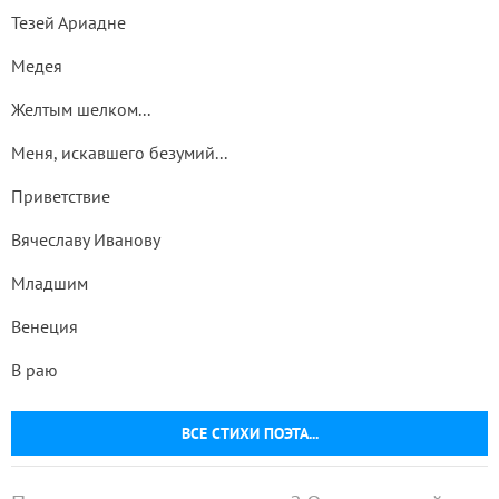
Тезей Ариадне
Медея
Желтым шелком...
Меня, искавшего безумий...
Приветствие
Вячеславу Иванову
Младшим
Венеция
В раю
ВСЕ СТИХИ ПОЭТА...