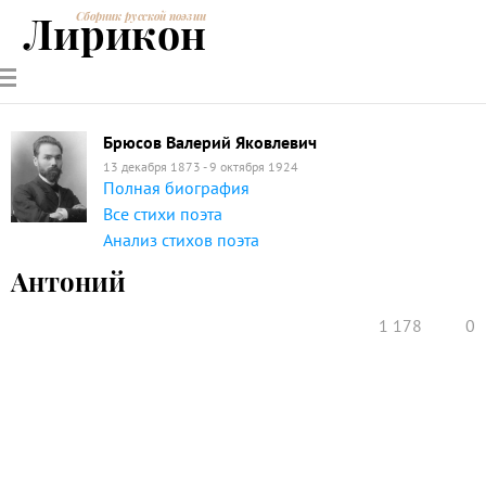
Лирикон
Сборник русской поэзии
РУССКИЕ
СОВРЕМЕННИКИ
ЭНЦИКЛОПЕДИЯ
СТАТЬИ О
АНАЛИЗ
ПОЭТЫ
ПОЭЗИИ
ПОЭЗИИ И
СТИХОТВОРЕНИЙ
ЛИТЕРАТУРЕ
Брюсов Валерий Яковлевич
13 декабря 1873 - 9 октября 1924
Полная биография
Все стихи поэта
Анализ стихов поэта
Антоний
1 178
0