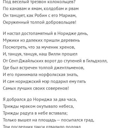
Под веселый трезвон колокольцев?
По канавам и ямам, колдобам и рвам
Он танцует, как Робин с его Мариам,
Окруженный толпой добровольцев!
И настал достопамятный в Норидже день,
Мужики из далеких пришли деревень
Посмотреть, что за мученик хренов,
И, танцуя, танцуя, наш Вилли прошел
От Сент-Джайльских ворот до ступеней в Гильдхолл,
Где был встречен толпой джентльменов,
И его принимала норфолкская знать,
И сам нориджский мэр подарил ему пять
Самых лучших своих соверенов!
Я добрался до Нориджа за два часа,
Трижды мраком окутывало небеса,
Трижды радуга в небе вставала;
Только вышел на площадь — посыпался град,
Три последних такси отвалило подряд