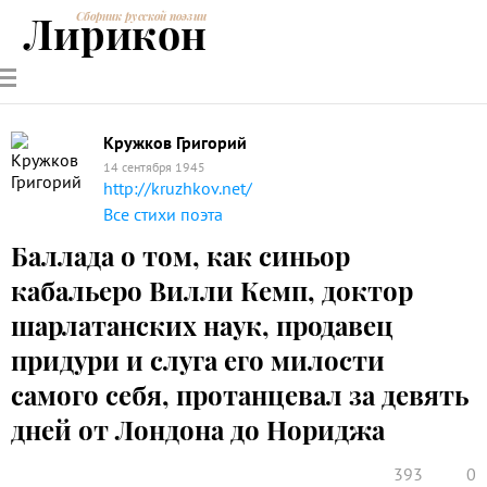
Лирикон
Сборник русской поэзии
РУССКИЕ
СОВРЕМЕННИКИ
ЭНЦИКЛОПЕДИЯ
СТАТЬИ О
АНАЛИЗ
ПОЭТЫ
ПОЭЗИИ
ПОЭЗИИ И
СТИХОТВОРЕНИЙ
ЛИТЕРАТУРЕ
Кружков Григорий
14 сентября 1945
http://kruzhkov.net/
Все стихи поэта
Баллада о том, как синьор
кабальеро Вилли Кемп, доктор
шарлатанских наук, продавец
придури и слуга его милости
самого себя, протанцевал за девять
дней от Лондона до Нориджа
393
0