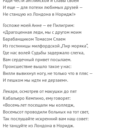
Ради чести английской и славы своей
И еще — для потехи любимых друзей —
Не станцую из Лондона в Норидж!»
Госпоже моей Анне — ее Пилигрим:
«Драгоценная леди, мы с другом моим
Барабанщиком Томасом Слаем
Из гостиницы милфордской „Пир моряка“,
Где нас волей Судьбы задержало слегка,
Вам сердечный привет посылаем.
Происшествие вышло такое у нас:
Вилли вывихнул ногу, не только что в пляс —
И пешком мы идти не дерзаем».
Лекаря, осмотрев от макушки до пят
Кабальеро Кемпино, ему говорят:
«Восемь лет посещали мы колледж,
Восемьсот проводили больных на тот свет,
Так послушайте искренний вам наш совет:
Не танцуйте из Лондона в Норидж.