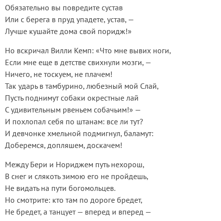
Обязательно вы повредите сустав
Или с берега в пруд упадете, устав, —
Лучше кушайте дома свой поридж!»
Но вскричал Вилли Кемп: «Что мне вывих ноги,
Если мне еще в детстве свихнули мозги, —
Ничего, не тоскуем, не плачем!
Так ударь в тамбурино, любезный мой Слай,
Пусть поднимут собаки окрестные лай
С удивительным рвеньем собачьим!» —
И похлопал себя по штанам: все ли тут?
И девчонке хмельной подмигнул, баламут:
Доберемся, допляшем, доскачем!
Между Бери и Нориджем путь нехорош,
В снег и слякоть зимою его не пройдешь,
Не видать на пути богомольцев.
Но смотрите: кто там по дороге бредет,
Не бредет, а танцует — вперед и вперед —