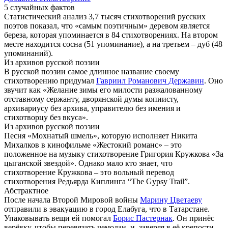
5 случайных фактов
Статистический анализ 3,7 тысяч стихотворений русских
поэтов показал, что «самым поэтичным» деревом является
береза, которая упоминается в 84 стихотворениях. На втором
месте находится сосна (51 упоминание), а на третьем – дуб (48
упоминаний).
Из архивов русской поэзии
В русской поэзии самое длинное название своему
стихотворению придумал
Гавриил Романович Державин
. Оно
звучит как «Желание зимы его милости разжалованному
отставному сержанту, дворянской думы копиисту,
архивариусу без архива, управителю без имения и
стихотворцу без вкуса».
Из архивов русской поэзии
Песня «Мохнатый шмель», которую исполняет Никита
Михалков в кинофильме «Жестокий романс» – это
положенное на музыку стихотворение Григория Кружкова «За
цыганской звездой». Однако мало кто знает, что
стихотворение Кружкова – это вольный перевод
стихотворения Редьярда Киплинга “The Gypsy Trail”.
Абстрактное
После начала Второй Мировой войны
Марину Цветаеву
отправили в эвакуацию в город Елабуга, что в Татарстане.
Упаковывать вещи ей помогал
Борис Пастернак
. Он принёс
верёвку, чтобы перевязать чемодан, и, заверяя в её крепости,