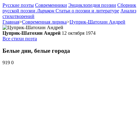
Русские поэты
Современники
Энциклопедия поэзии
Сборник
русской поэзии
Лирикон
Статьи о поэзии и литературе
Анализ
стихотворений
Главная
>
Современная лирика
>
Цуприк-Шатохин Андрей
Цуприк-Шатохин Андрей
12 октября 1974
Все стихи поэта
Белые дни, белые города
919
0