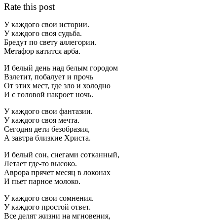
Rate this post
У каждого свои истории.
У каждого своя судьба.
Бредут по свету аллегории.
Метафор катится арба.
И белый день над белым городом
Взлетит, побалует и прочь
От этих мест, где зло и холодно
И с головой накроет ночь.
У каждого свои фантазии.
У каждого своя мечта.
Сегодня дети безобразия,
А завтра близкие Христа.
И белый сон, снегами сотканный,
Летает где-то высоко.
Аврора прячет месяц в локонах
И пьет парное молоко.
У каждого свои сомнения.
У каждого простой ответ.
Все делят жизни на мгновения,