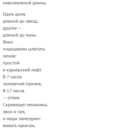
невозможной длины.
Одни дома
длиной до звезд,
другие —
длиной до луны.
Янки
подошвами шлепать
ленив:
простой
и курьерский лифт.
В 7 часов
человечий прилив,
В 17 часов
— отлив.
Скрежещет механика,
звон и гам,
а люди замелдяют
жевать чуингам,