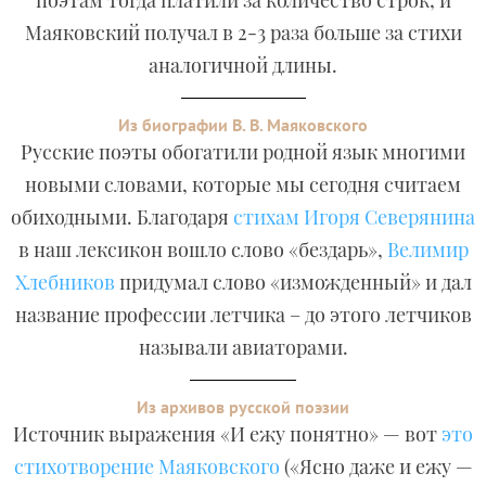
поэтам тогда платили за количество строк, и
Маяковский получал в 2-3 раза больше за стихи
аналогичной длины.
Из биографии В. В. Маяковского
Русские поэты обогатили родной язык многими
новыми словами, которые мы сегодня считаем
обиходными. Благодаря
стихам Игоря Северянина
в наш лексикон вошло слово «бездарь»,
Велимир
Хлебников
придумал слово «изможденный» и дал
название профессии летчика – до этого летчиков
называли авиаторами.
Из архивов русской поэзии
Источник выражения «И ежу понятно» — вот
это
стихотворение Маяковского
(«Ясно даже и ежу —