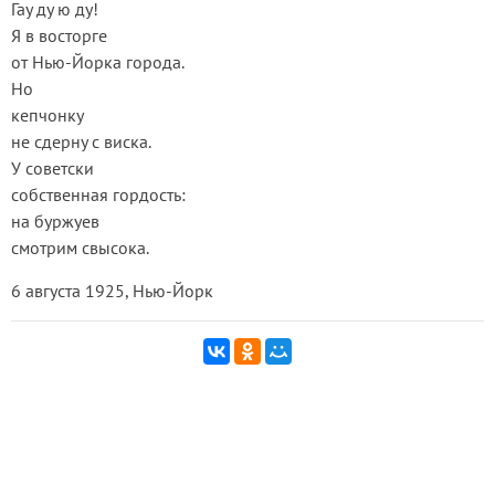
Гау ду ю ду!
Я в восторге
от Нью-Йорка города.
Но
кепчонку
не сдерну с виска.
У советски
собственная гордость:
на буржуев
смотрим свысока.
6 августа 1925, Нью-Йорк