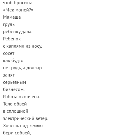
чтоб бросить:
«Мек моней?»
Мамаша
грудь
ребенку дала.
Ребенок
с каплями из носу,
сосет
как будто
не грудь, а доллар —
занят
серьезным
бизнесом.
Работа окончена.
Тело обвей
в сплошной
электрический ветер.
Хочешь под землю —
бери собвей,