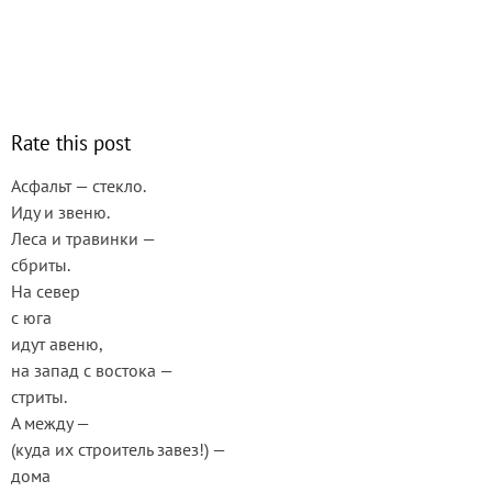
Rate this post
Асфальт — стекло.
Иду и звеню.
Леса и травинки —
сбриты.
На север
с юга
идут авеню,
на запад с востока —
стриты.
А между —
(куда их строитель завез!) —
дома