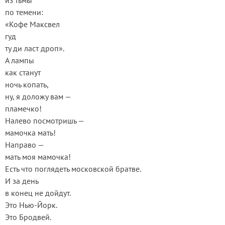
из тьмы
по темени:
«Кофе Максвел
гуд
ту ди ласт дроп».
А лампы
как станут
ночь копать,
ну, я доложу вам —
пламечко!
Налево посмотришь —
мамочка мать!
Направо —
мать моя мамочка!
Есть что поглядеть московской братве.
И за день
в конец не дойдут.
Это Нью-Йорк.
Это Бродвей.