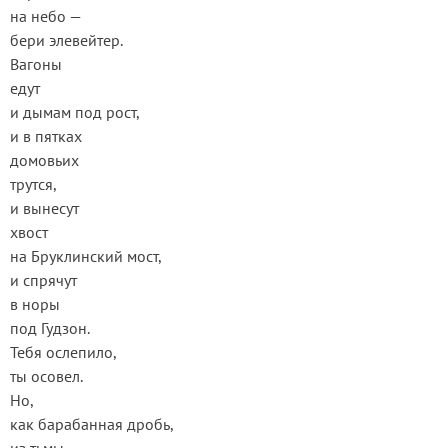
на небо —
бери элевейтер.
Вагоны
едут
и дымам под рост,
и в пятках
домовьих
трутся,
и вынесут
хвост
на Бруклинский мост,
и спрячут
в норы
под Гудзон.
Тебя ослепило,
ты осовел.
Но,
как барабанная дробь,