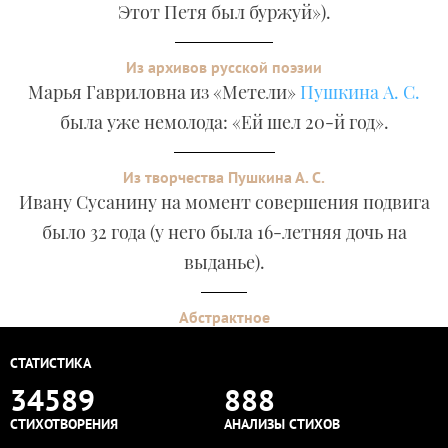
Этот Петя был буржуй»).
Из архивов русской поэзии
Марья Гавриловна из «Метели»
Пушкина А. С.
была уже немолода: «Ей шел 20-й год».
Из творчества Пушкина А. С.
Ивану Сусанину на момент совершения подвига
было 32 года (у него была 16-летняя дочь на
выданье).
Абстрактное
СТАТИСТИКА
34589
888
СТИХОТВОРЕНИЯ
АНАЛИЗЫ СТИХОВ