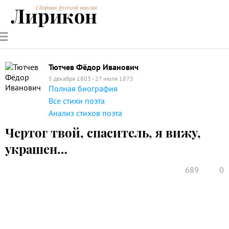
Лирикон
Сборник русской поэзии
РУССКИЕ
СОВРЕМЕННИКИ
ЭНЦИКЛОПЕДИЯ
СТАТЬИ О
АНАЛИЗ
ПОЭТЫ
ПОЭЗИИ
ПОЭЗИИ И
СТИХОТВОРЕНИЙ
ЛИТЕРАТУРЕ
Тютчев Фёдор Иванович
5 декабря 1803 - 27 июля 1873
Полная биография
Все стихи поэта
Анализ стихов поэта
Чертог твой, спаситель, я вижу,
украшен…
689
0