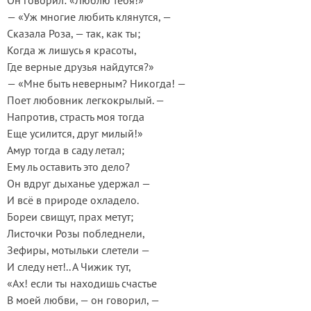
Он говорил: «Люблю тебя!»
— «Уж многие любить клянутся, —
Сказала Роза, — так, как ты;
Когда ж лишусь я красоты,
Где верные друзья найдутся?»
— «Мне быть неверным? Никогда! —
Поет любовник легкокрылый. —
Напротив, страсть моя тогда
Еще усилится, друг милый!»
Амур тогда в саду летал;
Ему ль оставить это дело?
Он вдруг дыханье удержал —
И всё в природе охладело.
Бореи свищут, прах метут;
Листочки Розы побледнели,
Зефиры, мотыльки слетели —
И следу нет!.. А Чижик тут,
«Ах! если ты находишь счастье
В моей любви, — он говорил, —