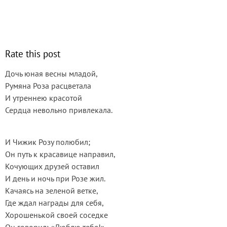
Rate this post
Дочь юная весны младой,
Румяна Роза расцветала
И утреннею красотой
Сердца невольно привлекала.
И Чижик Розу полюбил;
Он путь к красавице направил,
Кочующих друзей оставил
И день и ночь при Розе жил.
Качаясь на зеленой ветке,
Где ждал награды для себя,
Хорошенькой своей соседке