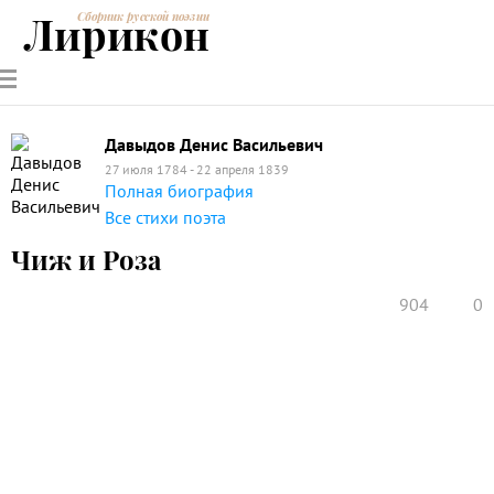
Лирикон
Сборник русской поэзии
РУССКИЕ
СОВРЕМЕННИКИ
ЭНЦИКЛОПЕДИЯ
СТАТЬИ О
АНАЛИЗ
ПОЭТЫ
ПОЭЗИИ
ПОЭЗИИ И
СТИХОТВОРЕНИЙ
ЛИТЕРАТУРЕ
Давыдов Денис Васильевич
27 июля 1784 - 22 апреля 1839
Полная биография
Все стихи поэта
Чиж и Роза
904
0