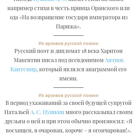
например стихи в честь принца Оранского или
ода «На возвращение государя императора из
Парижа».
Из архивов русской поэзии
Русский поэт и дипломат 18 века Харитон
Макентин писал под псевдонимом
Антиох
Кантемир
, который являлся анаграммой его
имени.
Из архивов русской поэзии
В период ухаживаний за своей будущей супругой
Натальей
А. С. Пушкин
много рассказывал своим
друзьям о ней и при этом обычно произносил: «Я
восхищен, я очарован, короче – я огончарован!».