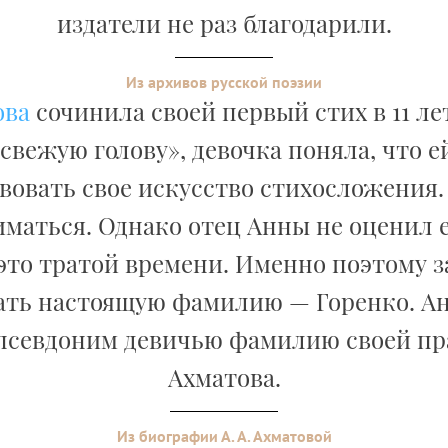
издатели не раз благодарили.
Из архивов русской поэзии
ова
сочинила своей первый стих в 11 ле
 свежую голову», девочка поняла, что 
овать свое искусство стихосложения.
иматься. Однако отец Анны не оценил е
это тратой времени. Именно поэтому 
ать настоящую фамилию — Горенко. А
 псевдоним девичью фамилию своей пр
Ахматова.
Из биографии А. А. Ахматовой