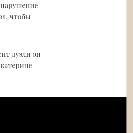
 нарушение
ва, чтобы
ент дуэли он
Екатерине