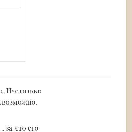
о. Настолько
невозможно.
а
, за что его