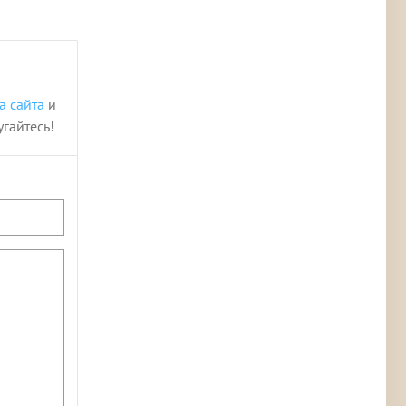
а сайта
и
угайтесь!