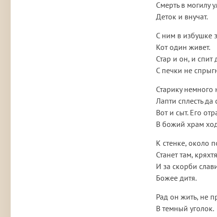
Смерть в могилу 
Деток и внучат.
С ним в избушке 
Кот один живет.
Стар и он, и спит
С печки не спрыгн
Старику немного 
Лапти сплесть да 
Вот и сыт. Его от
В божий храм ход
К стенке, около п
Станет там, кряхтя
И за скорби слави
Божее дитя.
Рад он жить, не п
В темный уголок.