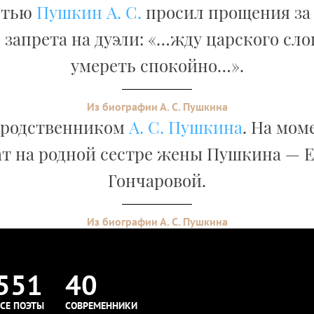
ртью
Пушкин А. С.
просил прощения за
 запрета на дуэли: «…жду царского сло
умереть спокойно…».
Из биографии А. С. Пушкина
 родственником
А. С. Пушкина
. На мом
т на родной сестре жены Пушкина — 
Гончаровой.
Из биографии А. С. Пушкина
551
40
СЕ ПОЭТЫ
СОВРЕМЕННИКИ