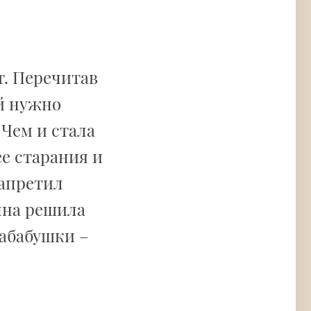
т. Перечитав
ей нужно
 Чем и стала
е старания и
запретил
нна решила
абабушки –