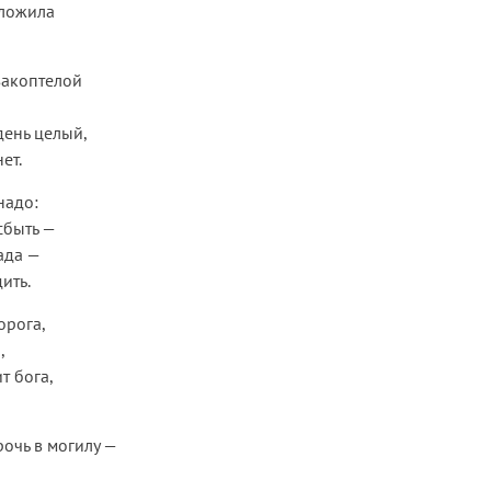
уложила
закоптелой
 день целый,
ет.
надо:
сбыть —
рада —
ить.
орога,
,
т бога,
рочь в могилу —