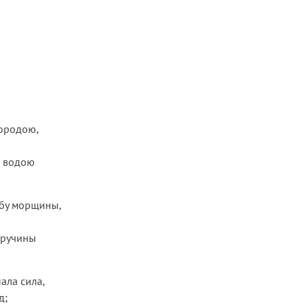
бородою,
и водою
 лбу морщины,
кручины
ала сила,
д;