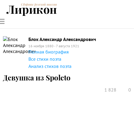
Лирикон
Сборник русской поэзии
РУССКИЕ
СОВРЕМЕННИКИ
ЭНЦИКЛОПЕДИЯ
СТАТЬИ О
АНАЛИЗ
ПОЭТЫ
ПОЭЗИИ
ПОЭЗИИ И
СТИХОТВОРЕНИЙ
ЛИТЕРАТУРЕ
Блок Александр Александрович
16 ноября 1880 - 7 августа 1921
Полная биография
Все стихи поэта
Анализ стихов поэта
Девушка из Spoleto
1 828
0