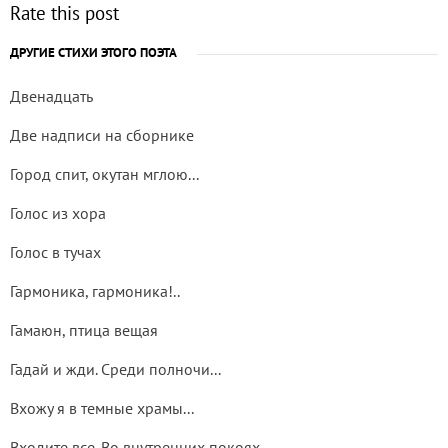
Rate this post
ДРУГИЕ СТИХИ ЭТОГО ПОЭТА
Двенадцать
Две надписи на сборнике
Город спит, окутан мглою...
Голос из хора
Голос в тучах
Гармоника, гармоника!..
Гамаюн, птица вещая
Гадай и жди. Среди полночи...
Вхожу я в темные храмы...
Входите все. Во внутренних покоях...