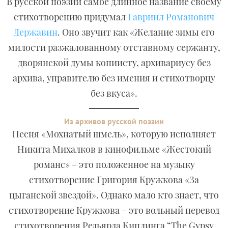
В русской поэзии самое длинное название своему
стихотворению придумал
Гавриил Романович
Державин
. Оно звучит как «Желание зимы его
милости разжалованному отставному сержанту,
дворянской думы копиисту, архивариусу без
архива, управителю без имения и стихотворцу
без вкуса».
Из архивов русской поэзии
Песня «Мохнатый шмель», которую исполняет
Никита Михалков в кинофильме «Жестокий
романс» – это положенное на музыку
стихотворение Григория Кружкова «За
цыганской звездой». Однако мало кто знает, что
стихотворение Кружкова – это вольный перевод
стихотворения Редьярда Киплинга “The Gypsy