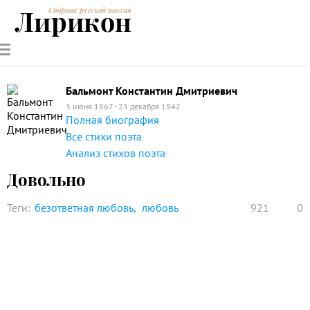
Лирикон
Сборник русской поэзии
РУССКИЕ
СОВРЕМЕННИКИ
ЭНЦИКЛОПЕДИЯ
СТАТЬИ О
АНАЛИЗ
ПОЭТЫ
ПОЭЗИИ
ПОЭЗИИ И
СТИХОТВОРЕНИЙ
ЛИТЕРАТУРЕ
Бальмонт Константин Дмитриевич
3 июня 1867 - 23 декабря 1942
Полная биография
Все стихи поэта
Анализ стихов поэта
Довольно
Теги:
безответная любовь
любовь
921
0