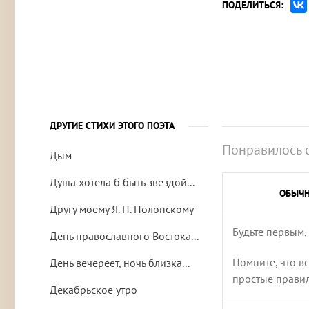
ПОДЕЛИТЬСЯ:
ДРУГИЕ СТИХИ ЭТОГО ПОЭТА
Понравилось 
Дым
Душа хотела б быть звездой...
ОБЫЧ
Другу моему Я. П. Полонскому
Будьте первым,
День православного Востока...
Помните, что в
День вечереет, ночь близка...
простые правила
Декабрьское утро