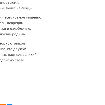
нное племя,
ни, вынес на себе,—
ля всех крамол мишенью,
коен, невредим,
 лжи и озлобленью,
шлостям родным.
озорною уликой
нас, его друзей!
князь, ваш дед великий
одписью своей.