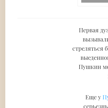
Первая ду
вызывали
стреляться б
выеденног
Пушкин мо
Еще у
П
серьезны