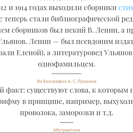
912 и 1914 годах выходили сборники
сти
е теперь стали библиографической ред
ем сборников был некий В. Ленин, а 
 Ульянов. Ленин — был псевдоним изда
звали Еленой), а литературовед Ульяно
однофамильцем.
Из биографии А. С. Пушкина
 факт: существуют слова, к которым
рифму в принципе, например, выхухоль
проволока, заморозки и т.д.
Абстрактное