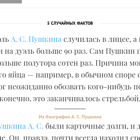
5 СЛУЧАЙНЫХ ФАКТОВ
эль
А. С. Пушкина
случилась в лицее, а
 на дуэль больше 90 раз. Сам Пушкин 
ольше полутора сотен раз. Причина мо
о яйца — например, в обычном споре 
г неожиданно обозвать кого-нибудь по
конечно, это заканчивалось стрельбой
Из биографии А. С. Пушкина
ушкина А. С.
были карточные долги, и 
е. Он, правда, почти всегда находил ср