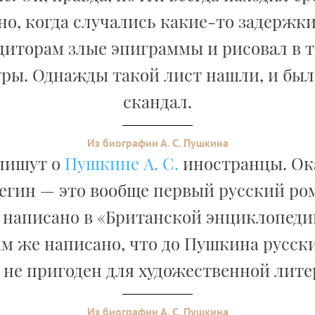
но, когда случались какие-то задержки
диторам злые эпиграммы и рисовал в т
ры. Однажды такой лист нашли, и бы
скандал.
Из биографии А. С. Пушкина
 пишут о
Пушкине А. С.
иностранцы. Ок
гин — это вообще первый русский ром
к написано в «Британской энциклопед
 Там же написано, что до Пушкина русск
 не пригоден для художественной лите
Из биографии А. С. Пушкина