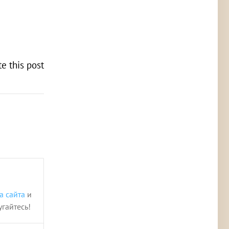
te this post
а сайта
и
угайтесь!