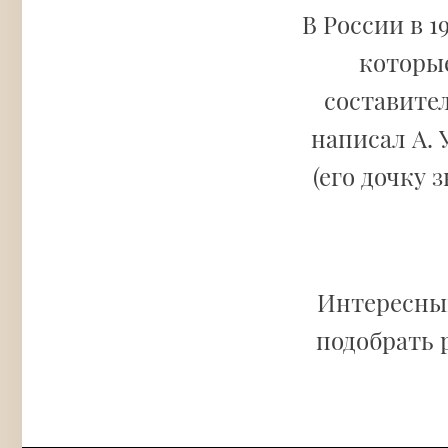
В России в 1
которы
составител
написал А.
(его дочку 
Интересный
подобрать 