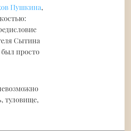
хов Пушкина
,
костью:
предисловие
теля Сытина
в был просто
 невозможно
, туловище,