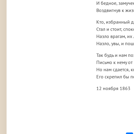
И бедное, замуче
Воздвигнув к жиз
Кто, избранный д
Стал и стоит, спо
Назло врагам, их
Назло, увы, и по
Так будь и нам п
Письмо к нему от 
Но нам сдается, 
Его скрепил бы п
12 ноября 1863