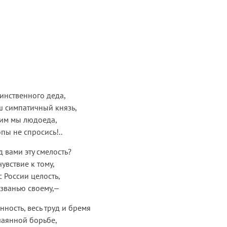
инственного деда,
ш симпатичный князь,
тим мы людоеда,
пы не спросись!..
д вами эту смелость?
увствие к тому,
с России целость,
званью своему,—
нность, весь труд и бремя
тчаянной борьбе,