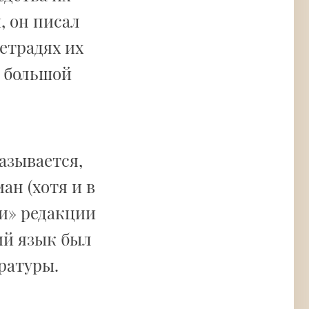
, он писал
етрадях их
л большой
азывается,
ан (хотя и в
ии» редакции
ий язык был
ратуры.