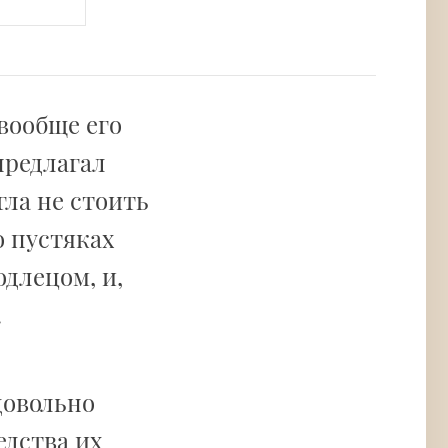
 вообще его
предлагал
гла не стоить
о пустяках
длецом, и,
.
довольно
едства их