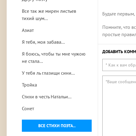
Все так же мирен листьев
Будьте первым,
тихий шум...
Помните, что в
Азиат
простые правила
Я тебя, моя забава...
ДОБАВИТЬ КОММ
Я боюсь, чтобы ты мне чужою
не стала...
У тебя ль глазищи сини...
Тройка
Стихи в честь Натальи...
Сонет
ВСЕ СТИХИ ПОЭТА...