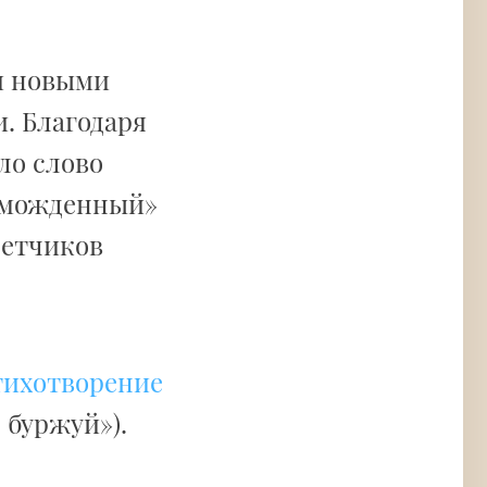
и новыми
. Благодаря
ло слово
зможденный»
летчиков
тихотворение
 буржуй»).