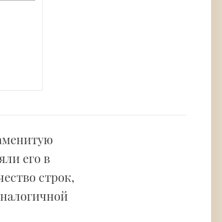
наменитую
яли его в
чество строк,
 аналогичной