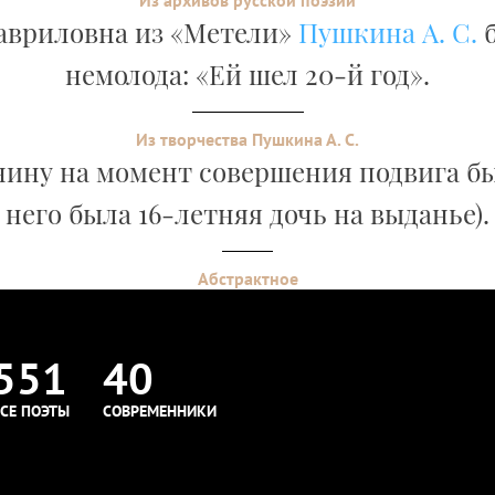
Из архивов русской поэзии
авриловна из «Метели»
Пушкина А. С.
б
немолода: «Ей шел 20-й год».
Из творчества Пушкина А. С.
ину на момент совершения подвига был
него была 16-летняя дочь на выданье).
Абстрактное
551
40
СЕ ПОЭТЫ
СОВРЕМЕННИКИ