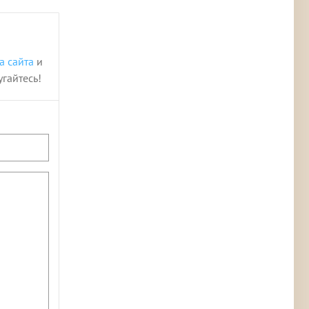
а сайта
и
угайтесь!