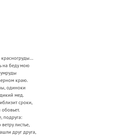
т красногруды…
ь на беду мою
зумруды
верном краю.
ны, одиноки
 дикий мед.
иблизит сроки,
 обовьет.
е, подруга:
 ветру листье,
ашли друг друга,