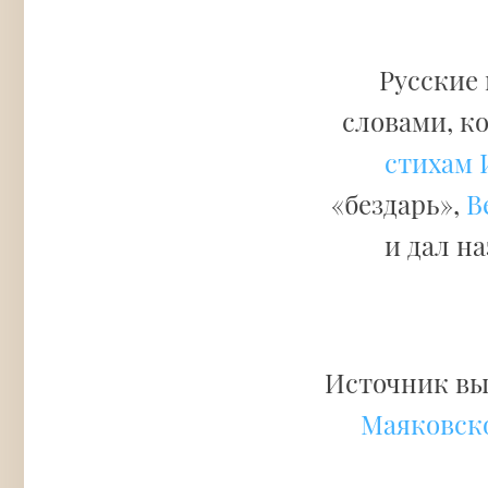
Русские
словами, к
стихам 
«бездарь»,
В
и дал н
Источник вы
Маяковск