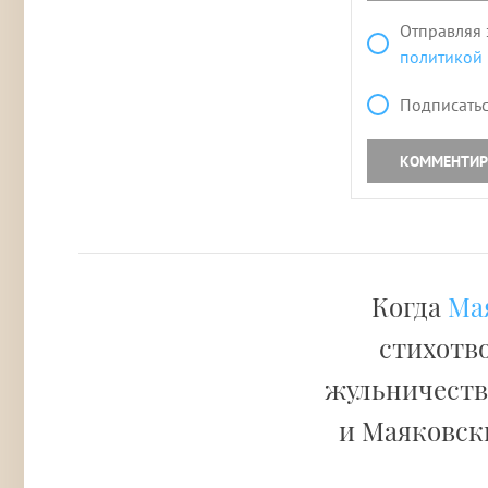
Отправляя 
политикой
Подписатьс
КОММЕНТИР
Когда
Ма
стихотво
жульничестве
и Маяковски