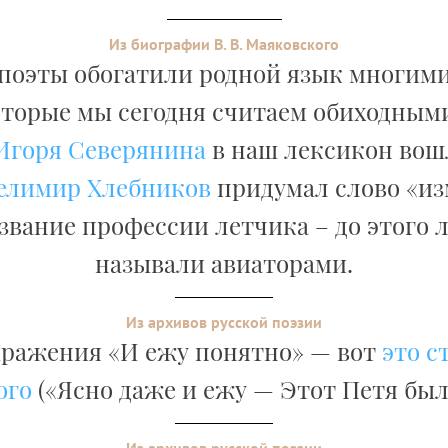
Из биографии В. В. Маяковского
 поэты обогатили родной язык многим
оторые мы сегодня считаем обиходными
Игоря Северянина
в наш лексикон вош
елимир Хлебников
придумал слово «и
азвание профессии летчика – до этого 
называли авиаторами.
Из архивов русской поэзии
ражения «И ежу понятно» — вот
это с
ого
(«Ясно даже и ежу — Этот Петя был