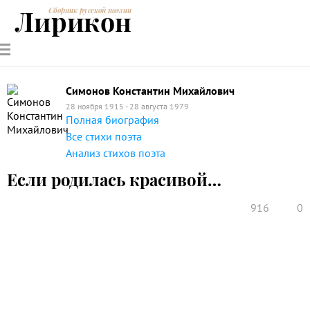
Лирикон
Сборник русской поэзии
РУССКИЕ
СОВРЕМЕННИКИ
ЭНЦИКЛОПЕДИЯ
СТАТЬИ О
АНАЛИЗ
ПОЭТЫ
ПОЭЗИИ
ПОЭЗИИ И
СТИХОТВОРЕНИЙ
ЛИТЕРАТУРЕ
Симонов Константин Михайлович
28 ноября 1915 - 28 августа 1979
Полная биография
Все стихи поэта
Анализ стихов поэта
Если родилась красивой…
916
0