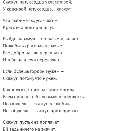
Скажут: нету сердца у счастливой,
У красивой нету сердца,— скажут.
Что любима ты, услышат —
Красоте опять припишут.
Выйдешь замуж — по расчету, значит:
Полюбить красивая не может.
Все добро на зло переиначат
И тебе на плечи переложат.
Если будешь гордой мужем —
Скажут: потому что нужен.
Как других, с ним разлучит могила —
Всем простят, тебя возьмут в немилость.
Позабудешь — скажут: не любила,
Не забудешь — скажут: притворилась.
Скажут: пусть она поплачет,
Ей ведь ничего не значит.