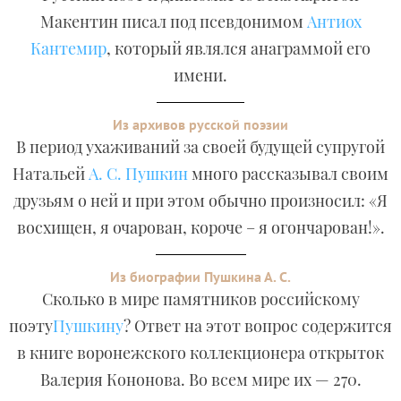
Макентин писал под псевдонимом
Антиох
Кантемир
, который являлся анаграммой его
имени.
Из архивов русской поэзии
В период ухаживаний за своей будущей супругой
Натальей
А. С. Пушкин
много рассказывал своим
друзьям о ней и при этом обычно произносил: «Я
восхищен, я очарован, короче – я огончарован!».
Из биографии Пушкина А. С.
Сколько в мире памятников российскому
поэту
Пушкину
? Ответ на этот вопрос содержится
в книге воронежского коллекционера открыток
Валерия Кононова. Во всем мире их — 270.