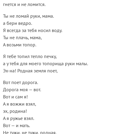
гнется и не ломится.
Ты не ломай руки, мама.
а бери ведро.
Я всегда за тебя носил воду.
Ты не плачь, мама,
А возьми топор.
Я тебе топил тепло печку,
а у тебя для моего топорища руки малы.
Эх-на! Родная земля поет,
Вот поет дорога.
Дорога моя — вот.
Вот и сам я!
А я вожжи взял,
эх, родина!
А я ружье взял.
Вот — и мать.
Не тужи, не тужи, родная,