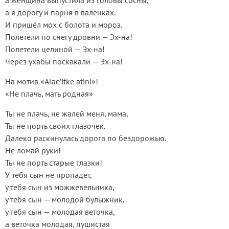
а женщина выпустила из головы сосны,
а я дорогу и парня в валенках.
И пришёл мох с болота и мороз.
Полетели по снегу дровни — Эх-на!
Полетели целиной — Эх-на!
Через ухабы поскакали — Эх-на!
На мотив «Alae’itke atini»!
«Не плачь, мать родная»
Ты не плачь, не жалей меня, мама,
Ты не порть своих глазочек.
Далеко раскинулась дорога по бездорожью.
Не ломай руки!
Ты не порть старые глазки!
У тебя сын не пропадет,
у тебя сын из можжевельника,
у тебя сын — молодой булыжник,
у тебя сын — молодая веточка,
а веточка молодая, пушистая