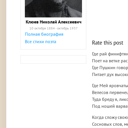
Клюев Николай Алексеевич
10 октября 1884 - октябрь 1937
Полная биография
Все стихи поэта
Rate this post
Где рай финифтя
Поет на ветке ра
Где Пушкин гово
Питает дух высок
Где Мей яровчаты
Велесов первенец
Туда бреду я, лик
Под ношей варвар
Когда сложу свою
Сосновых слов, м