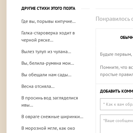
ДРУГИЕ СТИХИ ЭТОГО ПОЭТА
Понравилось 
Где вы, порывы кипучие...
Галка-староверка ходит в
ОБЫЧ
черной ряске...
Вылез тулуп из чулана...
Будьте первым,
Вы, белила-румяна мои...
Помните, что в
простые правила
Вы обещали нам сады...
Весна отсияла...
ДОБАВИТЬ КОММ
В просинь вод загляделися
ивы...
В овраге снежные ширинки...
В морозной мгле, как око