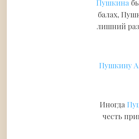
Пушкина
бы
балах, Пуш
лишний раз
Пушкину А.
Иногда
Пуш
честь при