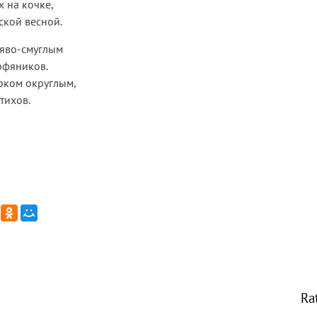
х на кочке,
ской весной.
ряво-смуглым
рфяников.
ерком округлым,
тихов.
Ra