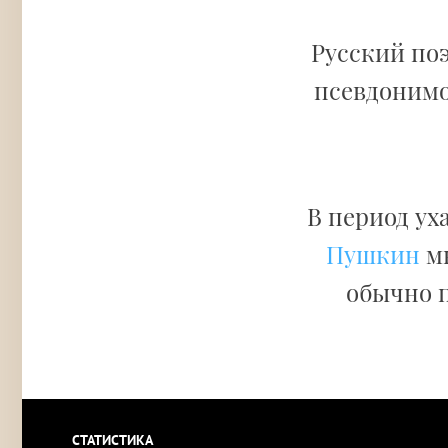
Русский поэ
псевдоним
В период ух
Пушкин
мн
обычно п
СТАТИСТИКА