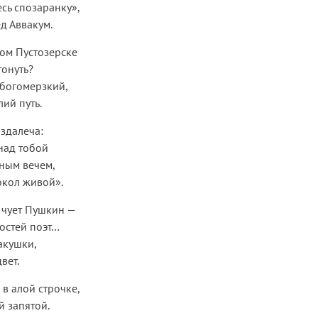
есь спозаранку»,
д Аввакум.
ном Пустозерске
тонуть?
богомерзкий,
лий путь.
здалеча:
над тобой
ным вечем,
окол живой».
 чует Пушкин —
остей поэт…
акушки,
вет.
 в алой строчке,
й запятой.