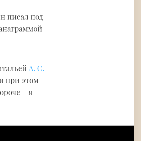
ин писал под
 анаграммой
Натальей
А. С.
и при этом
ороче – я