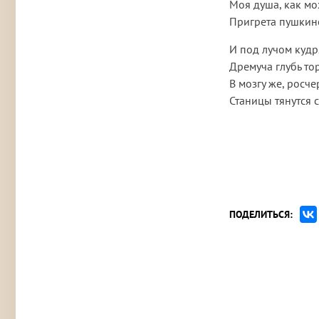
Моя душа, как мо
Пригрета пушкин
И под лучом куд
Дремуча глубь то
В мозгу же, росч
Станицы тянутся с
ПОДЕЛИТЬСЯ: