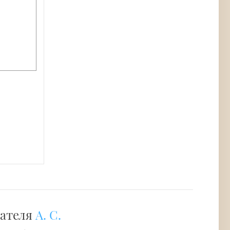
сателя
А. С.