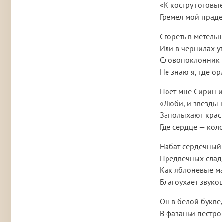
«К костру готовьт
Гремел мой праде
Сгореть в метель
Или в чернилах у
Словопоклонник 
Не знаю я, где ор
Поет мне Сирин и
«Люби, и звезды 
Заполыхают крас
Где сердце — кол
Набат сердечный
Предвечных слад
Как яблоневые м
Благоухает звукоц
Он в белой букве,
В фазаньи пестро