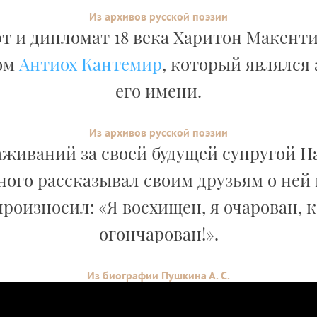
Из архивов русской поэзии
т и дипломат 18 века Харитон Макент
ом
Антиох Кантемир
, который являлся
его имени.
Из архивов русской поэзии
аживаний за своей будущей супругой 
ого рассказывал своим друзьям о ней 
роизносил: «Я восхищен, я очарован, к
огончарован!».
Из биографии Пушкина А. С.