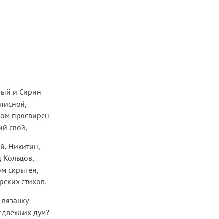
ный и Сирин
списной,
ром просвирен
ий свой,
й, Никитин,
 Кольцов,
ом скрытен,
ских стихов.
 вязанку
едвежьих дум?