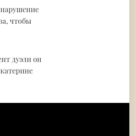
 нарушение
ва, чтобы
ент дуэли он
Екатерине