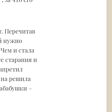
т. Перечитав
ей нужно
 Чем и стала
е старания и
запретил
нна решила
абабушки –