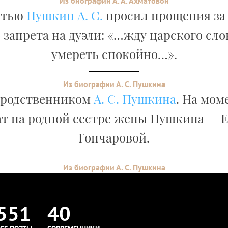
Из биографии А. А. Ахматовой
ртью
Пушкин А. С.
просил прощения за
 запрета на дуэли: «…жду царского сло
умереть спокойно…».
Из биографии А. С. Пушкина
 родственником
А. С. Пушкина
. На мом
т на родной сестре жены Пушкина — 
Гончаровой.
Из биографии А. С. Пушкина
551
40