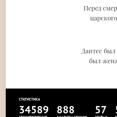
Перед сме
царского
Дантес был
был жена
СТАТИСТИКА
34589
888
57