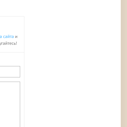
а сайта
и
угайтесь!