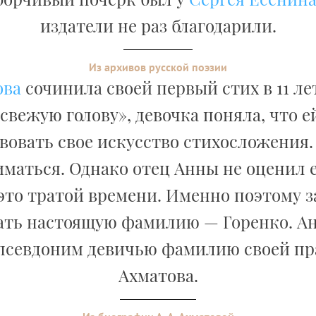
издатели не раз благодарили.
Из архивов русской поэзии
ова
сочинила своей первый стих в 11 ле
 свежую голову», девочка поняла, что 
овать свое искусство стихосложения.
иматься. Однако отец Анны не оценил е
это тратой времени. Именно поэтому 
ать настоящую фамилию — Горенко. А
 псевдоним девичью фамилию своей пр
Ахматова.