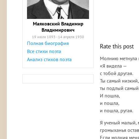
Маяковский Владимир
Владимирович
19 июля 1893 - 14 апреля 1930
Полная биография
Rate this post
Все стихи поэта
Молнию метнула 
Анализ стихов поэта
«Я видела —
с тобой другая.
Ты самый низкий,
ты подлый самы
И пошла,
и пошла,
и пошла, ругая.
Я ученый малый, 
громыханья остав
Если молния меня