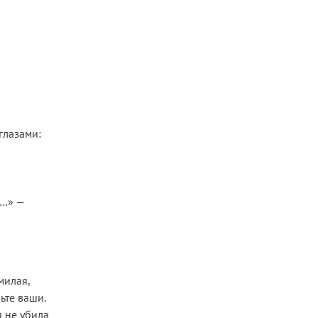
глазами:
й…» —
милая,
ьте ваши.
 не убила