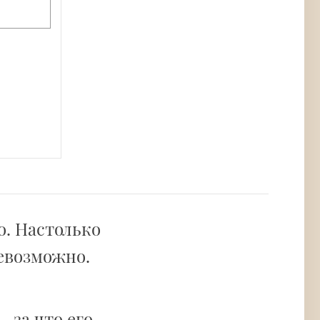
о. Настолько
невозможно.
а
, за что его